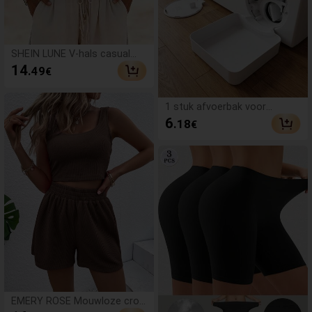
SHEIN LUNE V-hals casual
comfortabele vakantie
14
.49
€
plattelands top met relaxte
textuur voor dames
1 stuk afvoerbak voor
wasmachine, afvoertrechter
6
.18
€
voor wasmachine, lekbak
voor het reinigen van
pluizenfilter
EMERY ROSE Mouwloze crop
top en ribgebreide shorts