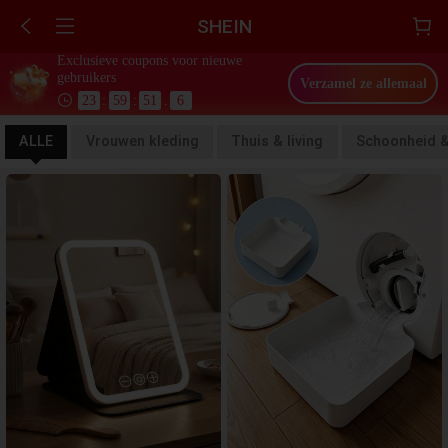
SHEIN
Exclusieve coupons voor nieuwe
gebruikers
Verzamel ze allemaal
23
:
59
:
48
.
5
ALLE
Vrouwen kleding
Thuis & living
Schoonheid 