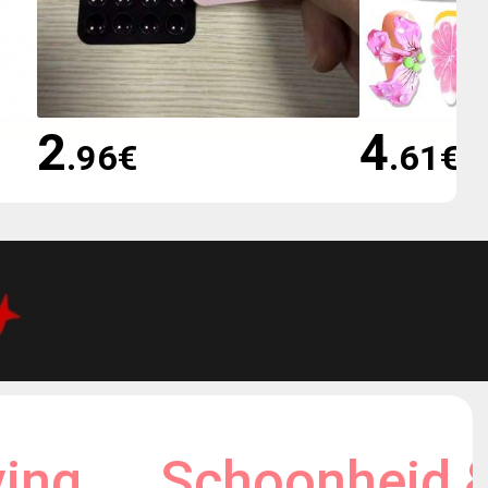
2
4
.96
€
.61
€
ving
Schoonheid 