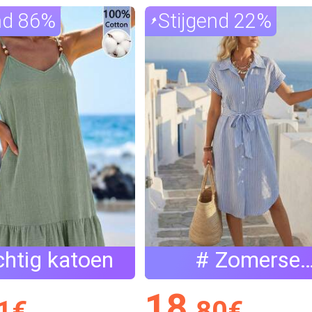
nd 86%
Stijgend 22%
chtig katoen
# Zomerse
elegantie
18
1
€
.80
€