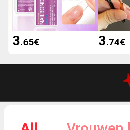
3
3
.65
€
.74
€
All
Vrouwen 