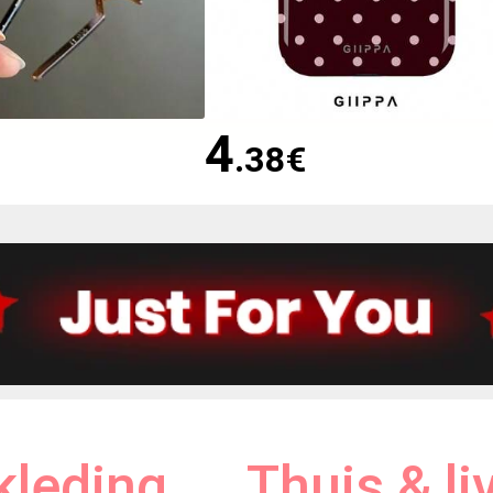
4
.38
€
kleding
Thuis & li