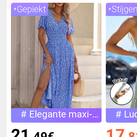
Gepiekt
Stijge
# Elegante maxi-
# Lu
jurk
21
17
.49
€
.8