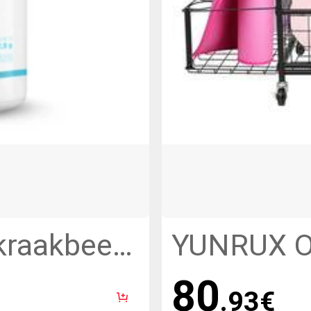
kraakbeen
YUNRUX O
sules
gewichtso
80
.93
€