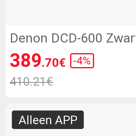
Denon DCD-600 Zwart
CD-speler
389
-
4
%
.70
€
410.21€
Alleen APP