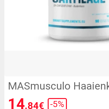
MASmusculo Haaien
- 90 plantaardige cap
14
-
5
%
.84
€