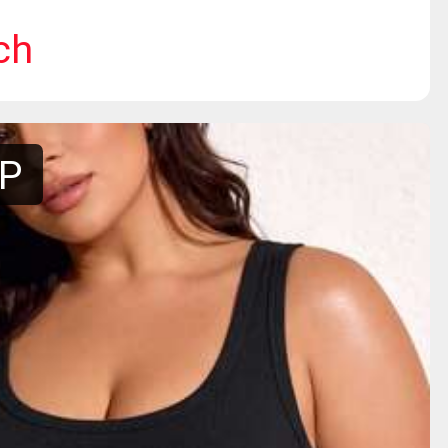
ch
PP