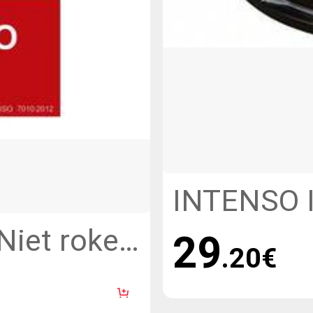
INTENSO I
GB 16 x Sn
Niet roken
29
.20
€
Bolts
ing 0,7