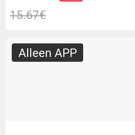
Smart Supplements
15.67€
Alleen APP