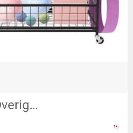
verig
pslagrek