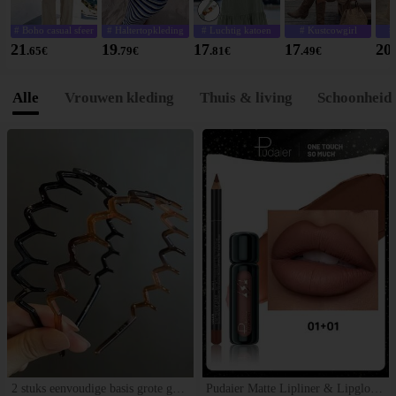
# Boho casual sfeer
# Haltertopkleding
# Luchtig katoen
# Kustcowgirl
#
21
19
17
17
20
.65
€
.79
€
.81
€
.49
€
Alle
Vrouwen kleding
Thuis & living
Schoonheid
2 stuks eenvoudige basis grote golf
Pudaier Matte Lipliner & Lipgloss