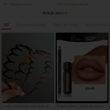
tweedelige set voor dames, zomero
50+ Onlangs verkocht
900+ Onlangs verkocht
utfitset geschikt voor uitgaan
Bekijk meer
All
Vrouwen kleding
Thuis & living
Schoonheid &
2 stuks eenvoudige basis grote golf
Pudaier Matte Lipliner & Lipgloss