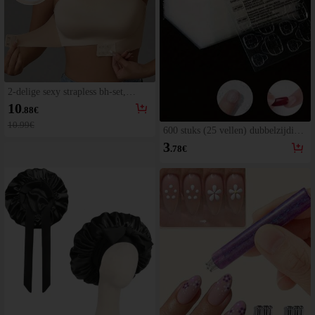
2-delige sexy strapless bh-set,
naadloze onzichtbare push-up
10
.88
€
lingerie, tube top met voorsluiting,
ademend ondergoed voor bruiloft,
10.99€
600 stuks (25 vellen) dubbelzijdige
zelfvertrouwen en date night
gelnagelstickers, geschikt voor
3
.78
€
plaknagels.