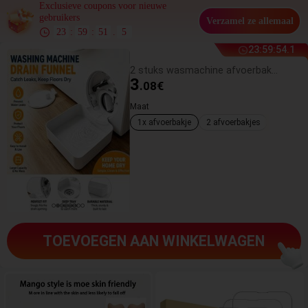
Exclusieve coupons voor nieuwe
gebruikers
Verzamel ze allemaal
23
:
59
:
49
.
6
23
:
59
:
52
.
2
2 stuks wasmachine afvoerbak, waterdichte vloermat voor de wasruimte, anti-overloop anti-lek bak, duurzame wasmachine accessoires, schoonmaakbenodigdheden voor de wasruimte thuis & thuisorganisatie
3
.08
€
Maat
1x afvoerbakje
2 afvoerbakjes
Een sple
TOEVOEGEN AAN WINKELWAGEN