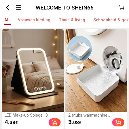
WELCOME TO SHEIN66
All
Vrouwen kleding
Thuis & living
Schoonheid & ge
LED Make-up Spiegel, 3
2 stuks wasmachine
Verlichtingsmodi, Verstelbare
afvoerbak, waterdichte
4
3
.38
.08
€
€
Helderheid, Draagbaar
vloermat voor de wasruimte,