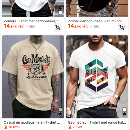
Zomers T-shirt met cartoonbeer, ron
Zomer-cartoon-beer-T-shirt voor h
14
14
de hals en korte mouwen voor here
eren met ronde hals en korte mouw
.84€
-1%
14.99€
.84€
-1%
14.99€
n
en
Casual en modieus heren T-shirt m
Geometrisch T-shirt met ronde hals
et ronde hals en korte mouwen, met
en korte mouwen voor heren, met z
15 over
7 over