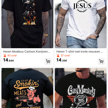
Heren Modieus Cartoon Konijnenpri
Heren T-shirt met korte mouwen en
nt Ronde Hals Korte Mouw T-shirt
letterprint
40 over
37 over
14
14
.84€
.35€