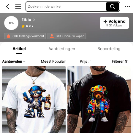
Zoeken in de winkel
ZiNiu
Volgend
5.5K Volgers
4.87
Productinformatie: Prijsopenbaring, Verkoop- en Voorraadgegevens.
60K Onlangs verkocht
34K Opnieuw kopen
Artikel
Aanbiedingen
Beoordeling
Aanbevolen
Meest Populair
Prijs
Filteren