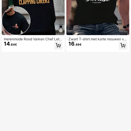
Herenmode Rood Varken Chef Lett
Zwart T-shirt met korte mouwen vo
14
16
er Grafische Print T-shirt
or heren in grote maten met Gas Mo
.84€
.49€
nkey-print.