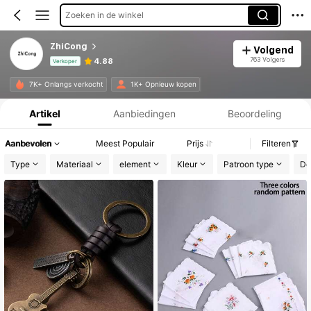
Zoeken in de winkel
ZhiCong
Volgend
763 Volgers
4.88
Verkoper
Productinformatie: Prijsopenbaring, Verkoop- en Voorraadgegevens.
7K+ Onlangs verkocht
1K+ Opnieuw kopen
Artikel
Aanbiedingen
Beoordeling
Aanbevolen
Meest Populair
Prijs
Filteren
Type
Materiaal
element
Kleur
Patroon type
De