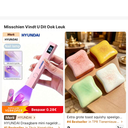
Misschien Vindt U Dit Ook Leuk
Bespaar 0.28€
Extra grote toast squishy speelgoe
HYUNDAI
d, superzachte boter toast stressve
#4 Bestseller
in TPR Tienernieuwigheid en grappenspeelgoed
HYUNDAI Draagbare mini nageldro
rlichtend knijpspeelgoed, verkrijgba
ger, oplaadbare handlamp UV/LED
#1 Bestseller
in Thuis Nageluithardingslampen en drogers