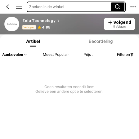
Zoeken in de winkel
Zelu Technology
Volgend
Productinformatie: Prijsopenbaring, Verkoop- en Voorraadgegevens.
5 Volgers
4.85
Verkoper
Artikel
Beoordeling
Aanbevolen
Meest Populair
Prijs
Filteren
Geen resultaten voor dit item
Gelieve een andere optie te selecteren.