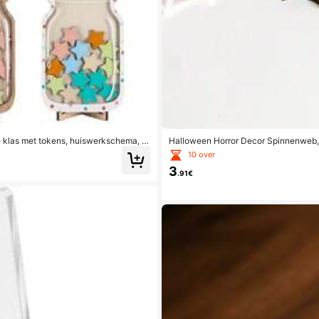
e klas met tokens, huiswerkschema, te
Halloween Horror Decor Spinnenweb, 
den, schrijfwaren (12 soorten belonin
angende Props, Dubbelkleurig Geme
10 over
3
.91€