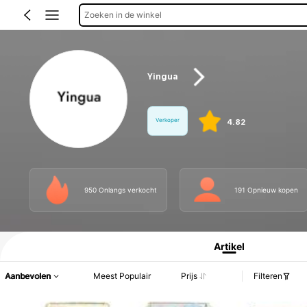
Zoeken in de winkel
Yingua
Verkoper
4.82
950 Onlangs verkocht
191 Opnieuw kopen
Productinformatie: Prijsopenbaring, Verkoop- en Voorraadgegevens.
Artikel
Aanbevolen
Meest Populair
Prijs
Filteren