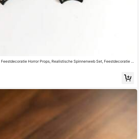
Feestdecoratie Horror Props, Realistische Spinnenweb Set, Feestdecoratie H
ngd