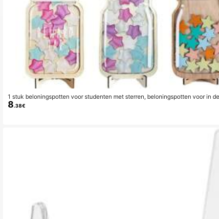
1 stuk beloningspotten voor studenten met sterren, beloningspotten voor in d
8
rug naar school, schoolbenodigdheden, school, esthetische schoolbenodigdhe
.38€
gspotten) Beste cadeaus voor verjaardagen, afstuderen