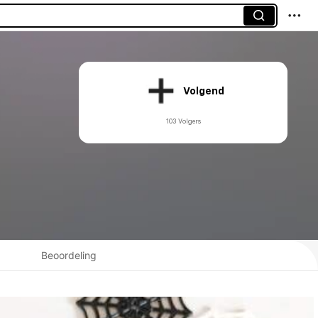
Volgend
103 Volgers
Beoordeling