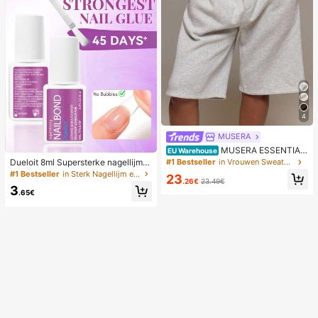
4
MUSERA
MUSERA ESSENTIAL
EU Warehouse
S Losse, elastische tailleband, joggi
Dueloit 8ml Supersterke nagellijm
#1 Bestseller
in Vrouwen Sweatpants
ngbroek, lange shorts, schattige ba
met kwast, geschikt voor acryl nag
#1 Bestseller
in Sterk Nagellijm en lijm
23
sics voor elke dag, sexy essential v
.26€
23.49€
els, nageltips en opklikbare kunstn
3
oor de lente en zomer.
agels, kan gebroken nagels reparer
.65€
en, acryl nagellijm/nagellijm/nagelg
el, duurzaam