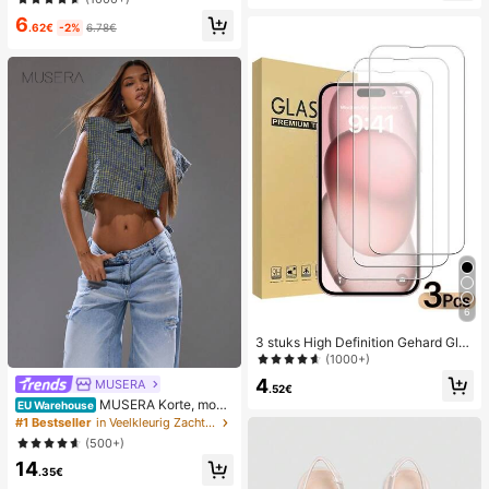
ht & Krullend, Geschikt voor DIY Wi
6
mperverlenging, Dagelijkse of Gele
.62€
-2%
6.78€
genheidsmake-up, Natuurlijke Loo
k
6
3 stuks High Definition Gehard Glas
Schermbeschermer, Compatibel Me
(1000+)
t Apparaten, Krasbestendig, Anti-B
4
MUSERA
otsing, Oleofobe Coating, Gladde T
.52€
ouch, Compatibel Met X/XR/11/12/1
MUSERA Korte, mou
EU Warehouse
3/14/15/16/16Plus/16Pro/16ProMa
wloze blouse met knoopjes en ruitj
#1 Bestseller
in Veelkleurig Zachte kantoorblouses
x/16e/17/17 Air/17 Pro/17 Pro Max/1
espatroon, streetwear, Y2K, coole
(500+)
7e Volledige Serie, Schokbestendig
meid, stad, terug naar school, elega
14
nt, lente, zomer, vakantie
.35€