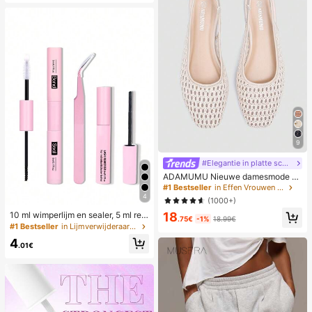
9
#Elegantie in platte schoenen
ADAMUMU Nieuwe damesmode va
n hoge kwaliteit, comfortabele platt
#1 Bestseller
in Effen Vrouwen Flats
e schoenen van geweven raffia, sc
4
(1000+)
hattig voor dagelijks gebruik, lente/
18
10 ml wimperlijm en sealer, 5 ml rem
zomer vakantie, chic & elegant
.75€
-1%
18.99€
over, pincet, geschikt voor valse wi
#1 Bestseller
in Lijmverwijderaar Wimperlijm
mpers, fijn en langdurig waterdicht,
4
de hele dag dragen, 2-in-1 wimperli
.01€
jm en sealer, geschikt voor DIY wim
perverlenging, wimperlijm, onmisba
ar