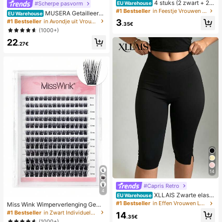
4 stuks (2 zwart + 2 h
#Scherpe pasvorm
EU Warehouse
uidskleur) zelfklevende onzichtbar
#1 Bestseller
in Feestje Vrouwen Sticky BH
MUSERA Getailleerde
EU Warehouse
e siliconen bh-pads, strapless en ru
shorts met lage taille voor de zome
3
#1 Bestseller
in Avondje uit Vrouwen Shorts
gloos, verzamelende borstcups voo
.35€
r, smart casual, elegant en schattig,
(1000+)
r bruiloften, off-shoulder en bruidsm
perfect voor vakantie, werk, kantoo
eisjesfeesten
22
r, herfst en lente.
.27€
14
#Capris Retro
4
XLLAIS Zwarte elasti
EU Warehouse
sche casual sport- en fitnessbroek
#1 Bestseller
in Effen Vrouwen Legging
Miss Wink Wimperverlenging Geme
voor dames met splitzoom, caprilen
ngde Set, 8-16mm Gemengde Leng
#1 Bestseller
in Zwart Individuele wimpers
14
gte, zomer, athleisure
.35€
te, 0.07mm C/D Krul, 168 stuks Dic
(1000+)