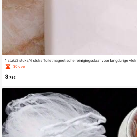
1 stuk/2 stuks/4 stuks Toiletmagnetische reinigingsstaaf voor langdurige vlek
erzuivering. Ingrediënten voor een helder, langdurig magnetiserend effect en 
30 over
sstrip voor thuis, studentenkamer, zwembad, badkamer, badkameraccessoir
3
.78€