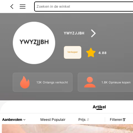
Zoeken in de winkel
YWYZJJBH
Verkoper
4.88
13K Onlangs verkocht
1.8K Opnieuw kopen
Productinformatie: Prijsopenbaring, Verkoop- en Voorraadgegevens.
Artikel
Aanbevolen
Meest Populair
Prijs
Filteren