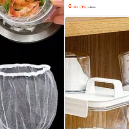
6
.58€
-1%
6.68€