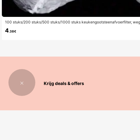
100 stuks/200 stuks/500 stuks/1000 stuks keukengootsteenafvoerfilter, we
en
4
.38€
Krijg deals & offers