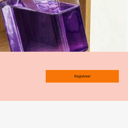
Registreer
dige waspoeder opbergdoos met maatbeker, luchtdichte container voor het b
poeder/vloeibaar wasmiddel. Badkamerdecoratie voor thuis, herfstdecoratie