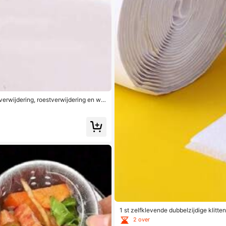
verwijdering, roestverwijdering en wat
langdurige vlekverwijdering. Reiniging
es, badkamergereedschap.
1 st zelfklevende dubbelzijdige klitt
en
2 over