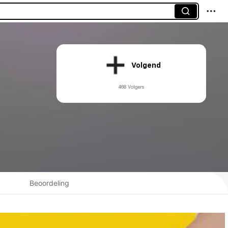
Volgend
468 Volgers
Beoordeling