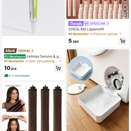
10
SHEGLAM
SHEGLAM Lippenstift
#1 Bestseller
in Potlood Lipliner
5
.48€
celimax
celimax Serums & gez
EU Warehouse
ichtsbehandelingen
#1 Bestseller
in Anti-veroudering Serums & Gezichtsbehandelingen
10
.61€
4-5 werkdagen