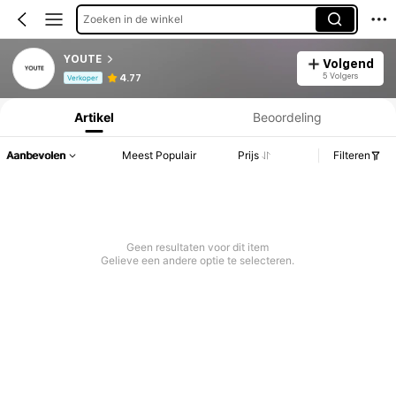
Zoeken in de winkel
YOUTE
Volgend
Productinformatie: Prijsopenbaring, Verkoop- en Voorraadgegevens.
5 Volgers
4.77
Verkoper
Artikel
Beoordeling
Aanbevolen
Meest Populair
Prijs
Filteren
Geen resultaten voor dit item
Gelieve een andere optie te selecteren.