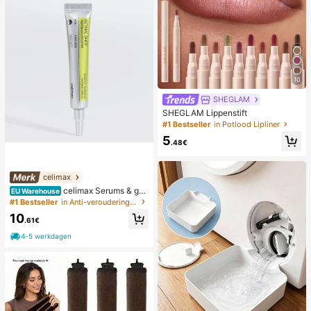
10
SHEGLAM
SHEGLAM Lippenstift
#1 Bestseller
in Potlood Lipliner
5
.48€
celimax
celimax Serums & gez
EU Warehouse
ichtsbehandelingen
#1 Bestseller
in Anti-veroudering Serums & Gezichtsbehandelingen
10
.61€
4-5 werkdagen