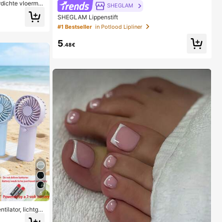
dichte vloermat
SHEGLAM
-lek bak, duurz
SHEGLAM Lippenstift
onmaakbenodigd
sorganisatie
#1 Bestseller
in Potlood Lipliner
5
.48€
5
tilator, lichtge
ten, reizen en k