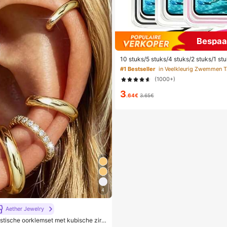
Bespaa
10 stuks/5 stuks/4 stuks/2 stuks/1 stu
as, Waterdichte telefoonhoes voor on
#1 Bestseller
in Veelkleurig Zwemmen T
dichte telefoonhoes voor op het stra
(1000+)
peeruitrusting, Vakantiebenodigdhed
3
.64€
3.65€
4
Aether Jewelry
istische oorklemset met kubische zirk