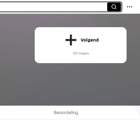
Volgend
325 Volgers
Beoordeling