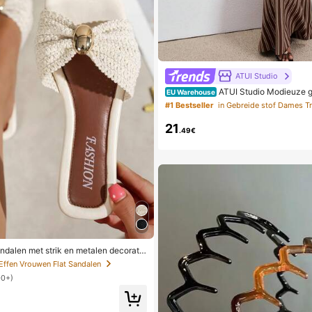
ATUI Studio
ATUI Studio Modieuze g
EU Warehouse
ide jurk met camisole voor dames, zo
#1 Bestseller
in Gebreide stof Dames Tr
21
.49€
ndalen met strik en metalen decorati
stro, comfortabele minimalistische sti
 Effen Vrouwen Flat Sandalen
 strand, thuis, dagelijks gebruik, witte
00+)
en slippers voor de zomer, boho chi