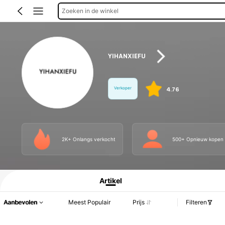
Zoeken in de winkel
YIHANXIEFU
Verkoper
4.76
2K+ Onlangs verkocht
500+ Opnieuw kopen
Productinformatie: Prijsopenbaring, Verkoop- en Voorraadgegevens.
Artikel
Aanbevolen
Meest Populair
Prijs
Filteren