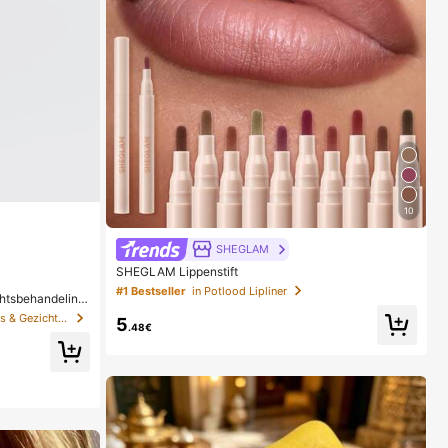
10
SHEGLAM
SHEGLAM Lippenstift
#1 Bestseller
in Potlood Lipliner
chtsbehandeling
in Anti-veroudering Serums & Gezichtsbehandelingen
5
.48€