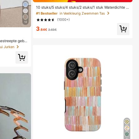
10 stuks/5 stuks/4 stuks/2 stuks/1 stuk Waterdichte t
as, Waterdichte telefoonhoes voor onder water, Water
#1 Bestseller
in Veelkleurig Zwemmen Tas
dichte telefoonhoes voor op het strand, Zomerse kam
(1000+)
peeruitrusting, Vakantiebenodigdheden, Onmisbaar
12
3
.64€
3.65€
estreepte gebre
mer
ui Jurken