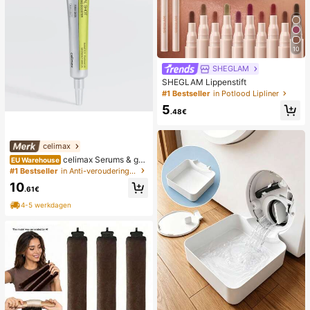
10
SHEGLAM
SHEGLAM Lippenstift
#1 Bestseller
in Potlood Lipliner
5
.48€
celimax
celimax Serums & gez
EU Warehouse
ichtsbehandelingen
#1 Bestseller
in Anti-veroudering Serums & Gezichtsbehandelingen
10
.61€
4-5 werkdagen