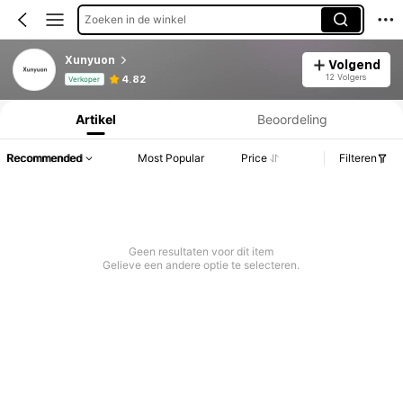
Zoeken in de winkel
Xunyuon
Volgend
Productinformatie: Prijsopenbaring, Verkoop- en Voorraadgegevens.
12 Volgers
4.82
Verkoper
Artikel
Beoordeling
Recommended
Most Popular
Price
Filteren
Geen resultaten voor dit item
Gelieve een andere optie te selecteren.