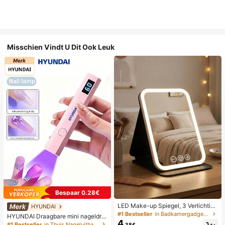
Misschien Vindt U Dit Ook Leuk
Bespaar 0.28€
LED Make-up Spiegel, 3 Verlichting
HYUNDAI
smodi, Verstelbare Helderheid, Draa
#1 Bestseller
in Badkamergadgets die favoriet zijn bij klanten B
HYUNDAI Draagbare mini nageldro
gbaar Vouwbaar Ontwerp, Geschikt
4
ger, oplaadbare handlamp UV/LED
#1 Bestseller
in Thuis Nageluithardingslampen en drogers
.38€