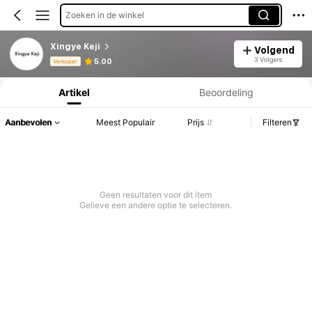
Zoeken in de winkel
Xingye Keji
Volgend
Productinformatie: Prijsopenbaring, Verkoop- en Voorraadgegevens.
3 Volgers
5.00
Verkoper
Artikel
Beoordeling
Aanbevolen
Meest Populair
Prijs
Filteren
Geen resultaten voor dit item
Gelieve een andere optie te selecteren.