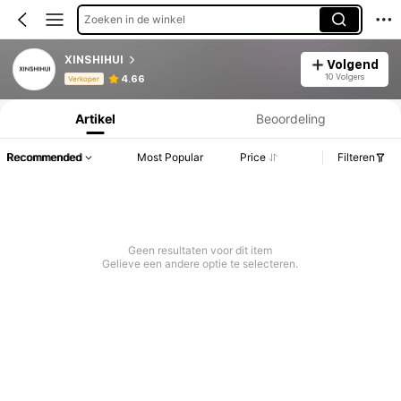
Zoeken in de winkel
XINSHIHUI
Volgend
Productinformatie: Prijsopenbaring, Verkoop- en Voorraadgegevens.
10 Volgers
4.66
Verkoper
Artikel
Beoordeling
Recommended
Most Popular
Price
Filteren
Geen resultaten voor dit item
Gelieve een andere optie te selecteren.