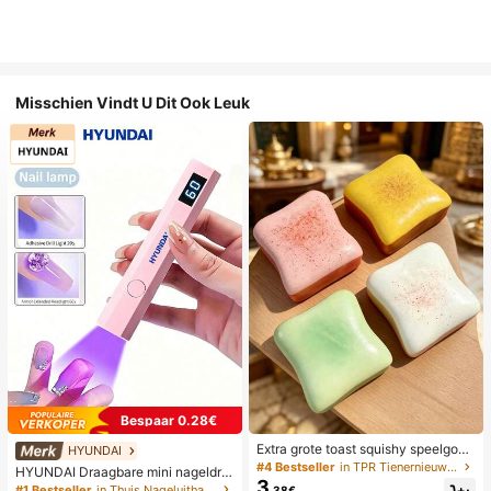
Misschien Vindt U Dit Ook Leuk
Bespaar 0.28€
Extra grote toast squishy speelgoe
HYUNDAI
d, superzachte boter toast stressve
#4 Bestseller
in TPR Tienernieuwigheid en grappenspeelgoed
HYUNDAI Draagbare mini nageldro
rlichtend knijpspeelgoed, verkrijgba
3
ger, oplaadbare handlamp UV/LED
#1 Bestseller
in Thuis Nageluithardingslampen en drogers
.38€