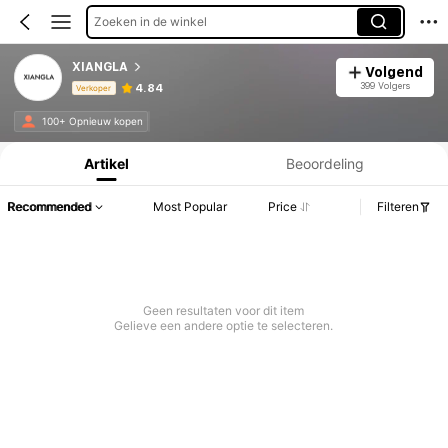
Zoeken in de winkel
XIANGLA
Volgend
399 Volgers
4.84
Verkoper
Productinformatie: Prijsopenbaring, Verkoop- en Voorraadgegevens.
100+ Opnieuw kopen
Artikel
Beoordeling
Recommended
Most Popular
Price
Filteren
Geen resultaten voor dit item
Gelieve een andere optie te selecteren.