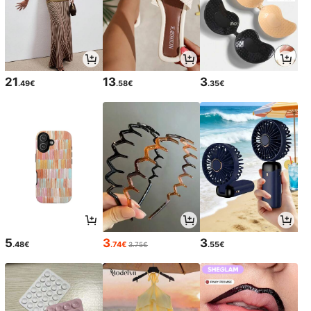
21
13
3
.49€
.58€
.35€
5
3
3
.48€
.74€
.55€
3.75€