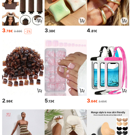
3
3
4
.78€
.38€
.81€
3.88€
-2%
2
5
3
.98€
.13€
.64€
3.65€