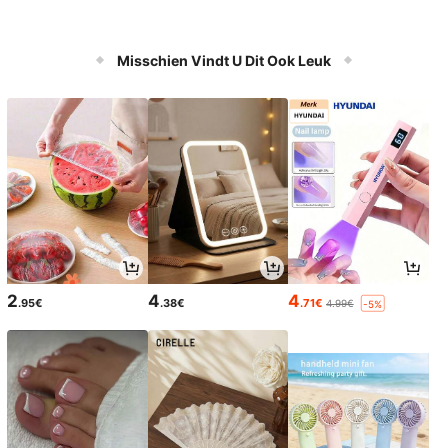
Misschien Vindt U Dit Ook Leuk
2
4
4
.95€
.38€
.71€
4.99€
-5%