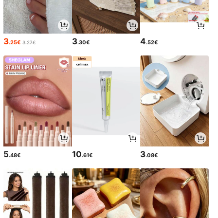
3
3
4
.25€
.30€
.52€
3.27€
5
10
3
.48€
.61€
.08€