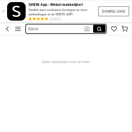
Corrigerend Badpak
SHEIN App - Winkel makkelijker!
×
Katoen
Ontdek meer exclusieve kortingen en extra
DOWNLOAD
aanbiedingen in de SHEIN APP!
Squishy
(5,417)
Bikini
Trouwjurk
Corrigerend Badpak
Katoen
Geen resultaten voor dit item.