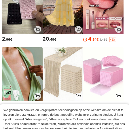
2
20
4
.96€
.49€
.94€
5.48€
-9%
3
3
3
.29€
.48€
.05€
3.08€
We gebruiken cookies en vergelijkbare technologieën op onze website om de dienst te
leveren die u aanvraagt, en om u de best mogelijke website-ervaring te bieden. U kunt
op elk moment "Alles weigeren", "Alles accepteren" of uw cookie-voorkeur instellen.
Door "Alles accepteren" te selecteren, zullen we alle optionele cookies instellen, die ons
helpen bij het analyseren van het verkeer, het bieden van verbeterde functionaliteit en