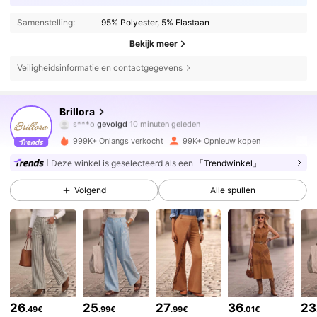
Samenstelling:
95% Polyester, 5% Elastaan
Bekijk meer
Veiligheidsinformatie en contactgegevens
94K Volgers
4.66
Brillora
s***o
gevolgd
10 minuten geleden
j***2
is aan het browsen
94K Volgers
4.66
999K+ Onlangs verkocht
99K+ Opnieuw kopen
Deze winkel is geselecteerd als een
「Trendwinkel」
94K Volgers
4.66
Volgend
Alle spullen
94K Volgers
4.66
94K Volgers
4.66
26
25
27
36
23
.49€
.99€
.99€
.01€