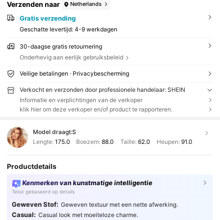
Verzenden naar
Netherlands
Gratis verzending
Geschatte levertijd:
4-9 werkdagen
30-daagse gratis retournering
Onderhevig aan eerlijk gebruiksbeleid
Veilige betalingen · Privacybescherming
Verkocht en verzonden door professionele handelaar: SHEIN
Informatie en verplichtingen van de verkoper
klik hier om deze verkoper en/of product te rapporteren.
Model draagt:
S
Lengte:
175.0
Boezem:
88.0
Taille:
62.0
Heupen:
91.0
Productdetails
Kenmerken van kunstmatige intelligentie
Tekst gebaseerd op details
Geweven Stof:
Geweven textuur met een nette afwerking.
Casual:
Casual look met moeiteloze charme.