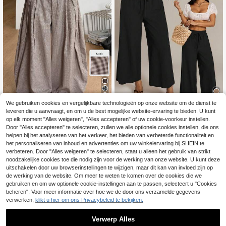
30
We gebruiken cookies en vergelijkbare technologieën op onze website om de dienst te
leveren die u aanvraagt, en om u de best mogelijke website-ervaring te bieden. U kunt
8
Coolane
op elk moment "Alles weigeren", "Alles accepteren" of uw cookie-voorkeur instellen.
Coolane Dames zomer vintag
SHEIN PETITE
NEW
Door "Alles accepteren" te selecteren, zullen we alle optionele cookies instellen, die ons
e casual hippie stijl straat losse lege
20
helpen bij het analyseren van het verkeer, het bieden van verbeterde functionaliteit en
SHEIN PETITE Dames
EU Warehouse
.99€
rgroene lange broek
effen kleur tailleband wijde pijpen l
het personaliseren van inhoud en advertenties om uw winkelervaring bij SHEIN te
15
.83€
osse casual lange broek, petite dam
verbeteren. Door "Alles weigeren" te selecteren, staat u alleen het gebruik van strikt
es
noodzakelijke cookies toe die nodig zijn voor de werking van onze website. U kunt deze
uitschakelen door uw browserinstellingen te wijzigen, maar dit kan van invloed zijn op
de werking van de website. Om meer te weten te komen over de cookies die we
gebruiken en om uw optionele cookie-instellingen aan te passen, selecteert u "Cookies
beheren". Voor meer informatie over hoe we de door ons verzamelde gegevens
verwerken,
klikt u hier om ons Privacybeleid te bekijken.
Verwerp Alles