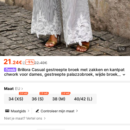
1/12
21
.24€
-5%
22.49€
Brillora Casual gestreepte broek met zakken en kantpat
chwork voor dames, gestreepte palazzobroek, wijde broek
voor dames, zomerbroek voor dames, gestreepte wijde br
oek voor dames, palazzobroek, broek met kantafwerking, wijd
e zomerbroek
Maat
EU
10 left
19 left
24 left
34
(XS)
36
(S)
38
(M)
40/42
(L)
Maatgids
Controleer mijn maat
Niet je maat? Vertel ons