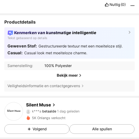
Nuttig
(0)
Productdetails
Kenmerken van kunstmatige intelligentie
Tekst gebaseerd op details
Geweven Stof:
Gestructureerde textuur met een moeiteloze stijl.
Casual:
Casual look met moeiteloze charme.
Samenstelling:
100% Polyester
Bekijk meer
Veiligheidsinformatie en contactgegevens
Silent Muse
65 Volgers
4.08
k***a
betaalde
1 dag geleden
5K Onlangs verkocht
65 Volgers
4.08
Volgend
Alle spullen