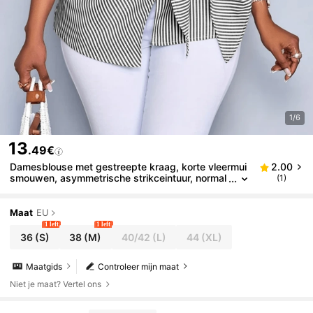
1/6
13
.49€
Damesblouse met gestreepte kraag, korte vleermui
2.00
smouwen, asymmetrische strikceintuur, normal
(1)
e lengte, geweven stof, geschikt voor casual of
werk, vakantie, zwart, zomer
Maat
EU
1 left
1 left
36
(S)
38
(M)
40/42
(L)
44
(XL)
Maatgids
Controleer mijn maat
Niet je maat? Vertel ons