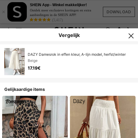
SHEIN App - Winkel makkelijker!
×
Ontdek meer exclusieve kortingen en extra
DOWNLOAD
aanbiedingen in de SHEIN APP!
(5,417)
Vergelijk
DAZY Damesrok in effen kleur, A-lijn model, herfst/winter
Beige
17.19€
Gelijkaardige items