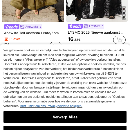
LYSMO
Anewsta
LYSMO 2025 Nieuwe aankomst dames bloemenkant lange modieuze doorschijnende midi-rok
Anewsta Tall Anewsta Lente/Zomer Nieuwe Collectie Meerlaagse Geplooide Cake Rok, Elegante A-Lijn Rok voor Dames voor Feest & Vakantie, Lange Vrouwen
16
13 over
.33€
51
.99€
We gebruiken cookies en vergelijkbare technologieën op onze website om de dienst te
15
leveren die u aanvraagt, en om u de best mogelijke website-ervaring te bieden. U kunt
op elk moment "Alles weigeren", "Alles accepteren" of uw cookie-voorkeur instellen.
SHEIN Tall
Door "Alles accepteren" te selecteren, zullen we alle optionele cookies instellen, die ons
Hoge taille A-lijn vloeiende drape rok, geschikt voor kantoorwerk, lichtgewicht en ademend
SHEIN Tall Effen kleur zeemeermin stijl rok voor dames, satijnen rok, elegante lange rok, geschikt voor feesten en dagelijks gebruik, voor lange vrouwen
helpen bij het analyseren van het verkeer, het bieden van verbeterde functionaliteit en
het personaliseren van inhoud en advertenties om uw winkelervaring bij SHEIN te
16
19
.71€
.21€
19.30€
verbeteren. Door "Alles weigeren" te selecteren, staat u alleen het gebruik van strikt
noodzakelijke cookies toe die nodig zijn voor de werking van onze website. U kunt deze
uitschakelen door uw browserinstellingen te wijzigen, maar dit kan van invloed zijn op
de werking van de website. Om meer te weten te komen over de cookies die we
gebruiken en om uw optionele cookie-instellingen aan te passen, selecteert u "Cookies
beheren". Voor meer informatie over hoe we de door ons verzamelde gegevens
verwerken,
klikt u hier om ons Privacybeleid te bekijken.
Verwerp Alles
Toon vergelijkbare artikelen die op voorraad zijn
Zie alle