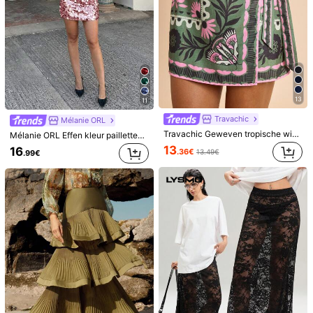
13
11
Travachic
Mélanie ORL
Travachic Geweven tropische wikkelrok met bloemenprint voor dames, vakantiestijl, geweven grafisch bedrukt, casual zomervakanties voor dames, strandvakanties in Bohemen, boho chic, vakantiefestivals, strand voor dames, zomers voor dames
Mélanie ORL Effen kleur pailletten detail dames rok voor vakantie feestkleding mini korte dames outfit
13
16
.36€
13.49€
.99€
5
Solavon
Dazy SPICE
Solavon Damesrok met elastische taille, geplooid, casual, veelzijdig, voor dagelijks gebruik
DAZY Damesrok in effen kleur, losse A-lijn, elegante resortkleding, lente/herfst
22
.63€
32
.66€