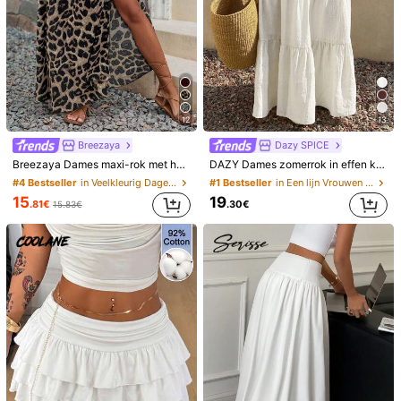
12
13
Breezaya
Dazy SPICE
Breezaya Dames maxi-rok met hoge taille en allover print en zijsplit voor de feestdagen
DAZY Dames zomerrok in effen kleur met textuur en ruches aan de zoom, A-lijn model, boho-stijl.
#4 Bestseller
in Veelkleurig Dagelijkse rokken
#1 Bestseller
in Een lijn Vrouwen Rokken
15
19
.81€
.30€
15.83€
1/5
AI-GEGENEREERD
17
.19€
DAZY Damesrok in effen kleur, A-lijn model,
5.00
herfst/winter
(2)
Maat
EU
32
(S)
34
(M)
36
(L)