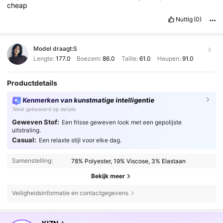
cheap
Nuttig
(0)
Model draagt:
S
Lengte:
177.0
Boezem:
86.0
Taille:
61.0
Heupen:
91.0
Productdetails
Kenmerken van kunstmatige intelligentie
Tekst gebaseerd op details
Geweven Stof:
Een frisse geweven look met een gepolijste
uitstraling.
Casual:
Een relaxte stijl voor elke dag.
Samenstelling:
78% Polyester, 19% Viscose, 3% Elastaan
Bekijk meer
Veiligheidsinformatie en contactgegevens
561K Volgers
4.71