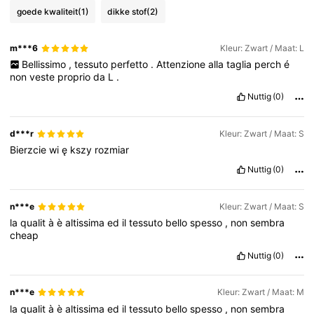
goede kwaliteit
(1)
dikke stof
(2)
m***6
Kleur: Zwart / Maat: L
Bellissimo
,
tessuto
perfetto
.
Attenzione
alla
taglia
perch
é
non
veste
proprio
da
L
.
Nuttig
(0)
d***r
Kleur: Zwart / Maat: S
Bierzcie
wi
ę
kszy
rozmiar
Nuttig
(0)
n***e
Kleur: Zwart / Maat: S
la
qualit
à
è
altissima
ed
il
tessuto
bello
spesso
,
non
sembra
cheap
Nuttig
(0)
n***e
Kleur: Zwart / Maat: M
la
qualit
à
è
altissima
ed
il
tessuto
bello
spesso
,
non
sembra