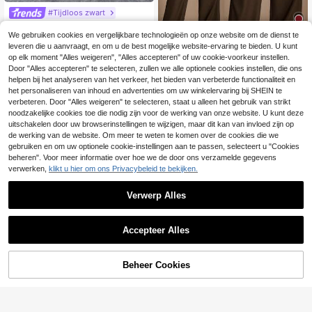
#Tijdloos zwart
EURMUSE Dames eff
EU Warehouse
en kleur eenvoudige dagelijkse zak
We gebruiken cookies en vergelijkbare technologieën op onze website om de dienst te
#3 Bestseller
in Lang Damespakbroek
elijke broek
leveren die u aanvraagt, en om u de best mogelijke website-ervaring te bieden. U kunt
5
20
.08€
-3%
20.84€
op elk moment "Alles weigeren", "Alles accepteren" of uw cookie-voorkeur instellen.
Radiana
Door "Alles accepteren" te selecteren, zullen we alle optionele cookies instellen, die ons
helpen bij het analyseren van het verkeer, het bieden van verbeterde functionaliteit en
Radiana Dameskoffie
EU Warehouse
bruine broek met hoge taille en wijd
het personaliseren van inhoud en advertenties om uw winkelervaring bij SHEIN te
18
.49€
e pijpen, herfst zakelijke casual kan
verbeteren. Door "Alles weigeren" te selecteren, staat u alleen het gebruik van strikt
toorbroek, elegante retro minimalisti
noodzakelijke cookies toe die nodig zijn voor de werking van onze website. U kunt deze
sche losse wijde pijpen werkkledin
uitschakelen door uw browserinstellingen te wijzigen, maar dit kan van invloed zijn op
g
de werking van de website. Om meer te weten te komen over de cookies die we
gebruiken en om uw optionele cookie-instellingen aan te passen, selecteert u "Cookies
beheren". Voor meer informatie over hoe we de door ons verzamelde gegevens
verwerken,
klikt u hier om ons Privacybeleid te bekijken.
Verwerp Alles
Accepteer Alles
Beheer Cookies
TOEVOEGEN AAN WINKELWAGEN