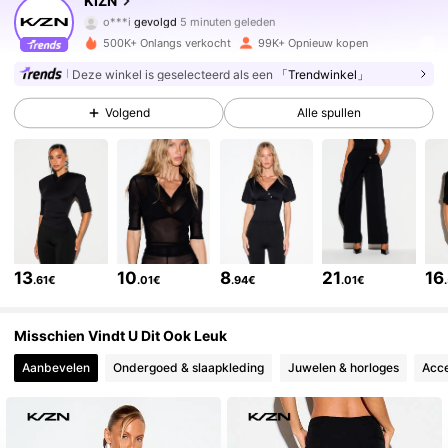
KIZN
o***i
gevolgd
5 minuten geleden
m***m
is aan het browsen
561K Volgers
4.71
500K+ Onlangs verkocht
99K+ Opnieuw kopen
Deze winkel is geselecteerd als een
「Trendwinkel」
561K Volgers
4.71
Volgend
Alle spullen
561K Volgers
4.71
561K Volgers
4.71
13
10
8
21
16
.61€
.01€
.94€
.01€
561K Volgers
4.71
Misschien Vindt U Dit Ook Leuk
Aanbevelen
Ondergoed & slaapkleding
Juwelen & horloges
Acce
561K Volgers
4.71
561K Volgers
4.71