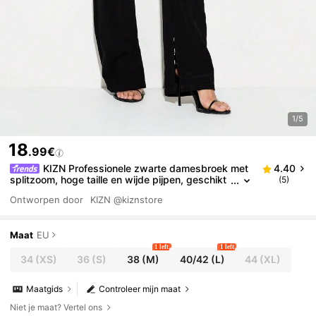
1/5
18
.99€
KIZN Professionele zwarte damesbroek met
4.40
splitzoom, hoge taille en wijde pijpen, geschikt
(5)
voor op kantoor of als formele zakelijke broek.
Ontworpen door
KIZN
@kiznstore
Maat
EU
1 left
1 left
34
(XS)
36
(S)
38
(M)
40/42
(L)
44
(XL)
Maatgids
Controleer mijn maat
Niet je maat? Vertel ons