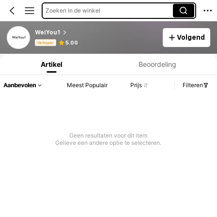
Zoeken in de winkel
WeiYou1
Volgend
Productinformatie: Prijsopenbaring, Verkoop- en Voorraadgegevens.
5.00
Verkoper
Artikel
Beoordeling
Aanbevolen
Meest Populair
Prijs
Filteren
Geen resultaten voor dit item
Gelieve een andere optie te selecteren.