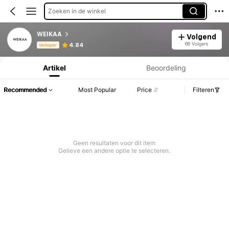
Zoeken in de winkel
WEIKAA
Volgend
Productinformatie: Prijsopenbaring, Verkoop- en Voorraadgegevens.
66 Volgers
4.84
Verkoper
Artikel
Beoordeling
Recommended
Most Popular
Price
Filteren
Geen resultaten voor dit item
Gelieve een andere optie te selecteren.