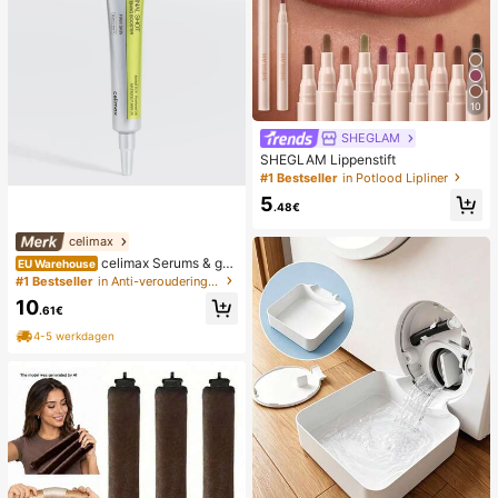
10
SHEGLAM
SHEGLAM Lippenstift
#1 Bestseller
in Potlood Lipliner
5
.48€
celimax
celimax Serums & gez
EU Warehouse
ichtsbehandelingen
#1 Bestseller
in Anti-veroudering Serums & Gezichtsbehandelingen
10
.61€
4-5 werkdagen