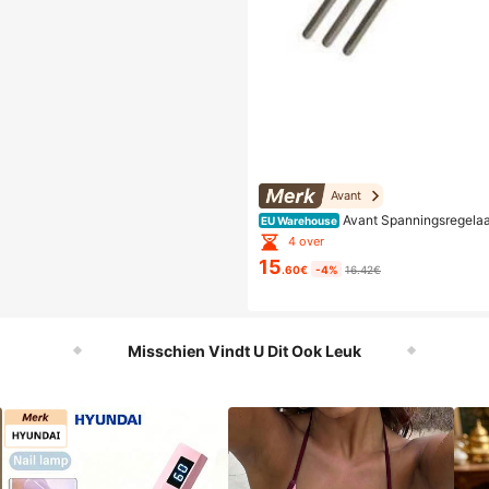
Avant
Avant Spanningsregelaar
EU Warehouse
n
4 over
15
.60€
-4%
16.42€
Misschien Vindt U Dit Ook Leuk