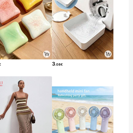
3
€
.08€