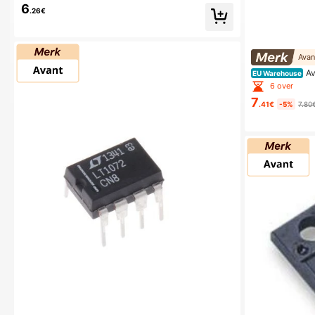
6
.26€
Avan
Av
EU Warehouse
n
6 over
7
.41€
-5%
7.80