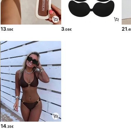
13
3
21
.58€
.08€
.4
14
.35€