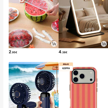
2
4
.95€
.38€