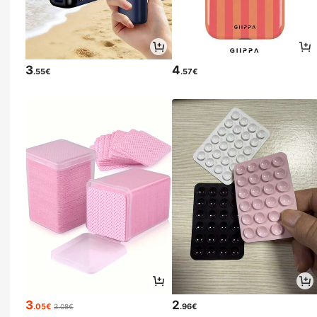
3
4
.55€
.57€
3
2
.05€
.96€
3.08€