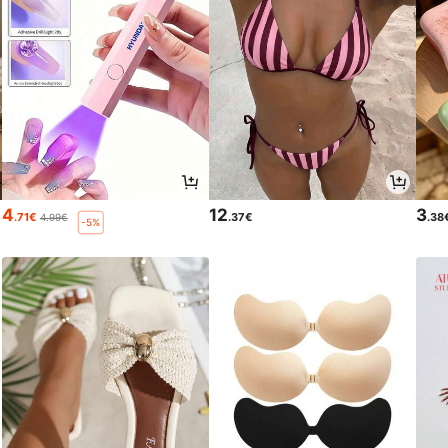
4
12
3
.71€
.37€
.38
4.99€
-5%