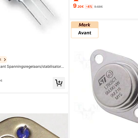
9
.20€
-4%
9.68€
t
ant Spanningsregelaars/stabilisatore
7€