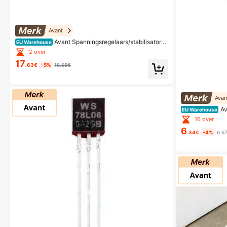
Avant
Avant Spanningsregelaars/stabilisatore
EU Warehouse
n
2 over
17
.63€
-5%
18.56€
Avan
Av
EU Warehouse
n
16 over
6
.34€
-4%
6.6