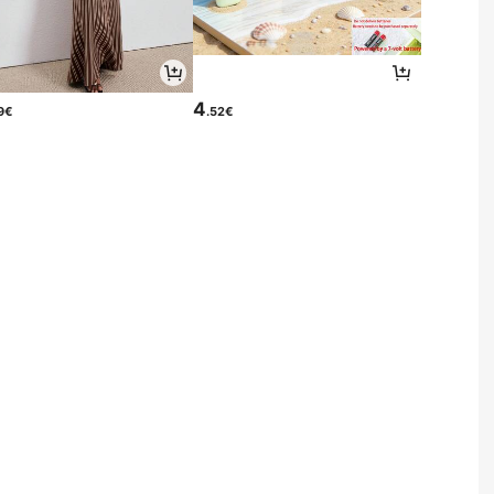
4
9€
.52€