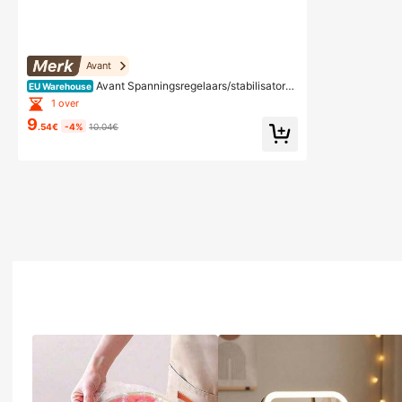
Avant
Avant Spanningsregelaars/stabilisatore
EU Warehouse
n
1 over
9
.54€
-4%
10.04€