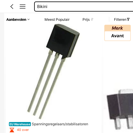
Bikini
Trouwjurk
Aanbevolen
Meest Populair
Prijs
Filteren
Corrigerend Badpak
Katoen
Spanningsregelaars/stabilisatoren
EU Warehouse
40 over