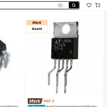
Avant
s/stabilisatore
Avant Spanningsregelaars/stabilisatore
EU Warehouse