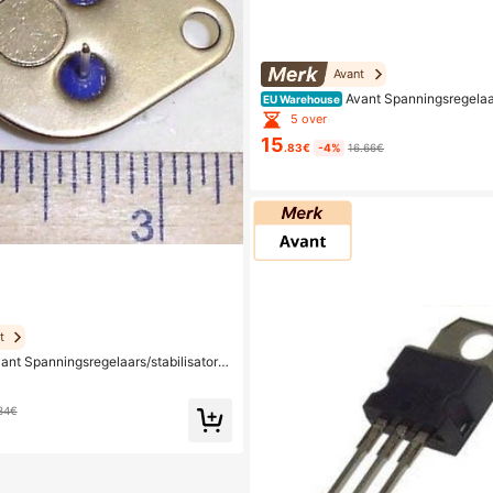
Avant
Avant Spanningsregelaar
EU Warehouse
n
5 over
15
.83€
-4%
16.66€
t
ant Spanningsregelaars/stabilisatore
84€