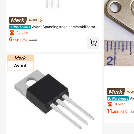
Avant
Avant Spanningsregelaars/stabilisatore
EU Warehouse
n
16 over
6
.18€
-5%
6.51€
Avan
Av
EU Warehouse
n
8 over
11
.25€
-4%
11.