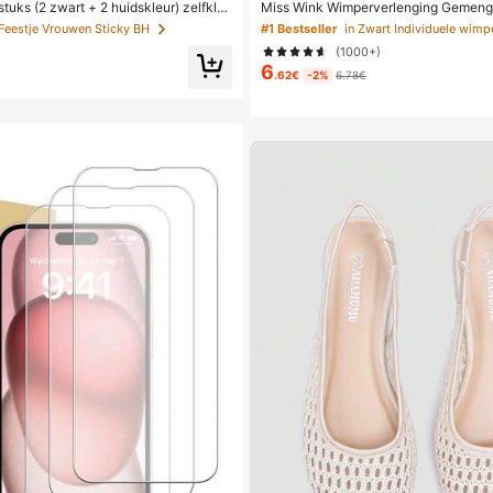
stuks (2 zwart + 2 huidskleur) zelfkle
Miss Wink Wimperverlenging Gemeng
re siliconen bh-pads, strapless en ru
Gemengde Lengte, 0.07mm C/D Krul, 
 Feestje Vrouwen Sticky BH
#1 Bestseller
in Zwart Individuele wimp
ende borstcups voor bruiloften, off-sh
& Krullend, Geschikt voor DIY Wimper
(1000+)
smeisjesfeesten
elijkse of Gelegenheidsmake-up, Natu
6
.62€
-2%
6.78€