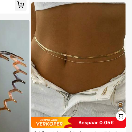
1
1
Bespaar 0.05€