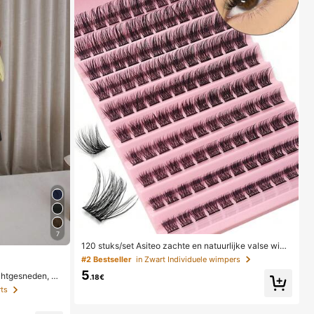
7
120 stuks/set Asiteo zachte en natuurlijke valse wimp
ers van nertsharen, DIY wimperverlenging clusters, in
#2 Bestseller
in Zwart Individuele wimpers
dividuele valse wimpers, voor dagelijks gebruik
5
htgesneden, ge
.18€
 streetwear, avon
rts
 casual, vakantie