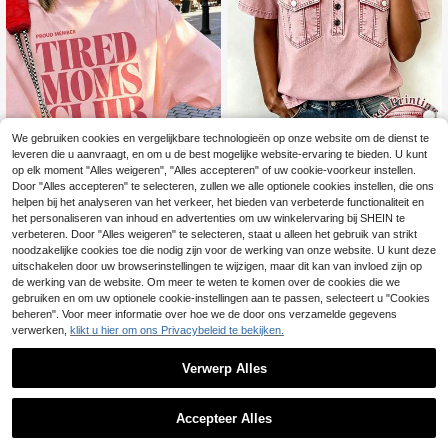
We gebruiken cookies en vergelijkbare technologieën op onze website om de dienst te
leveren die u aanvraagt, en om u de best mogelijke website-ervaring te bieden. U kunt
4
op elk moment "Alles weigeren", "Alles accepteren" of uw cookie-voorkeur instellen.
4
SHEIN LUNE Aanbevo
EU Warehouse
Door "Alles accepteren" te selecteren, zullen we alle optionele cookies instellen, die ons
len bestseller, casual model met pol
13
helpen bij het analyseren van het verkeer, het bieden van verbeterde functionaliteit en
1st Dames Zomerse Losse Casual T
.99€
okraag en korte mouwen voor dam
-shirt met Korte Mouwen, INS Y2K
het personaliseren van inhoud en advertenties om uw winkelervaring bij SHEIN te
12
es, geschikt voor dagelijkse boodsc
.49€
Ontspannen Sportieve Stijl "TIRED
verbeteren. Door "Alles weigeren" te selecteren, staat u alleen het gebruik van strikt
happen, een date of woon-werkver
MOMS CLUB" Grafische Print T-shi
noodzakelijke cookies toe die nodig zijn voor de werking van onze website. U kunt deze
keer. Losvallend en flatterend, veel
rt Roze
uitschakelen door uw browserinstellingen te wijzigen, maar dit kan van invloed zijn op
zijdige zomerstijl.
de werking van de website. Om meer te weten te komen over de cookies die we
gebruiken en om uw optionele cookie-instellingen aan te passen, selecteert u "Cookies
beheren". Voor meer informatie over hoe we de door ons verzamelde gegevens
verwerken,
klikt u hier om ons Privacybeleid te bekijken.
Verwerp Alles
Accepteer Alles