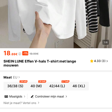
1/6
18
-1%
18.99€
.69€
SHEIN LUNE Effen V-hals T-shirt met lange
4.33
(
3
)
mouwen
Maat
EU
20 left
20 left
17 left
36/38
(S)
40
(M)
42/44
(L)
46
(XL)
Maatgids
Controleer mijn maat
Niet je maat? Vertel ons