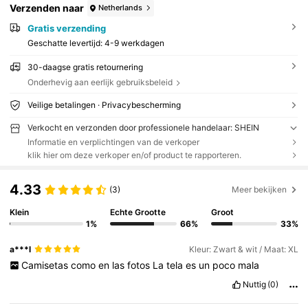
Verzenden naar
Netherlands
Gratis verzending
Geschatte levertijd:
4-9 werkdagen
30-daagse gratis retournering
Onderhevig aan eerlijk gebruiksbeleid
Veilige betalingen · Privacybescherming
Verkocht en verzonden door professionele handelaar: SHEIN
Informatie en verplichtingen van de verkoper
klik hier om deze verkoper en/of product te rapporteren.
4.33
(3)
Meer bekijken
Klein
Echte Grootte
Groot
1%
66%
33%
a***l
Kleur: Zwart & wit / Maat: XL
Camisetas
como
en
las
fotos
La
tela
es
un
poco
mala
Nuttig
(0)