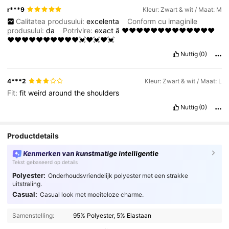
r***9
Kleur: Zwart & wit / Maat: M
Calitatea produsului:
excelenta
Conform cu imaginile
produsului:
da
Potrivire:
exact
ă
❤️❤️❤️❤️❤️❤️❤️❤️❤️❤️❤️❤️❤️
❤️❤️❤️❤️❤️❤️❤️❤️❤️❤️💓❤️💓❤️💓
Nuttig
(0)
4***2
Kleur: Zwart & wit / Maat: L
Fit:
fit
weird
around
the
shoulders
Nuttig
(0)
Productdetails
Kenmerken van kunstmatige intelligentie
Tekst gebaseerd op details
Polyester:
Onderhoudsvriendelijk polyester met een strakke
uitstraling.
Casual:
Casual look met moeiteloze charme.
Samenstelling:
95% Polyester, 5% Elastaan