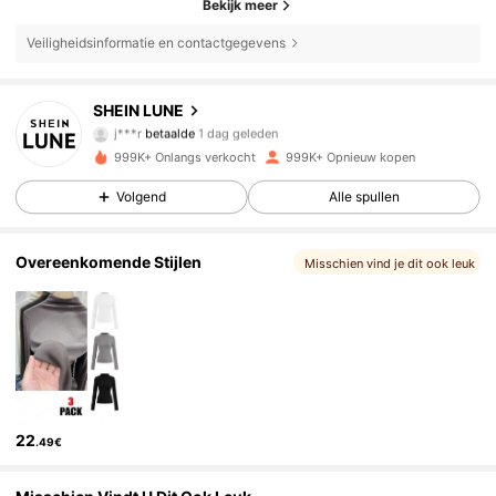
Bekijk meer
Veiligheidsinformatie en contactgegevens
1M Volgers
SHEIN LUNE
4.85
j***r
betaalde
1 dag geleden
r***1
gevolgd
5 minuten geleden
999K+ Onlangs verkocht
999K+ Opnieuw kopen
1M Volgers
4.85
Volgend
Alle spullen
1M Volgers
4.85
Overeenkomende Stijlen
Misschien vind je dit ook leuk
1M Volgers
4.85
1M Volgers
4.85
22
.49€
1M Volgers
4.85