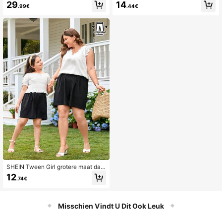
29
14
tershort
.99€
.44€
SHEIN Tween Girl grotere maat dag
elijkse casual lente en zomer gewe
12
.74€
ven effen kleur rechte shorts
Misschien Vindt U Dit Ook Leuk