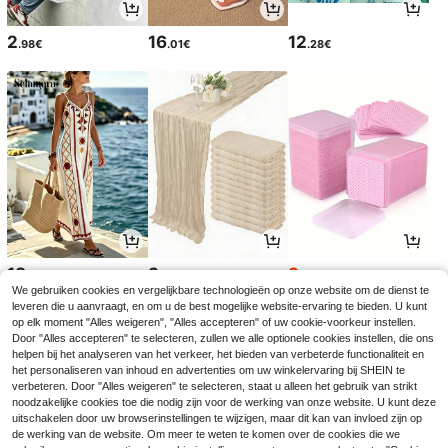
2
16
12
.98€
.01€
.28€
18
3
3
.99€
.48€
.05€
3.08€
We gebruiken cookies en vergelijkbare technologieën op onze website om de dienst te
leveren die u aanvraagt, en om u de best mogelijke website-ervaring te bieden. U kunt
op elk moment "Alles weigeren", "Alles accepteren" of uw cookie-voorkeur instellen.
Door "Alles accepteren" te selecteren, zullen we alle optionele cookies instellen, die ons
helpen bij het analyseren van het verkeer, het bieden van verbeterde functionaliteit en
het personaliseren van inhoud en advertenties om uw winkelervaring bij SHEIN te
verbeteren. Door "Alles weigeren" te selecteren, staat u alleen het gebruik van strikt
noodzakelijke cookies toe die nodig zijn voor de werking van onze website. U kunt deze
uitschakelen door uw browserinstellingen te wijzigen, maar dit kan van invloed zijn op
de werking van de website. Om meer te weten te komen over de cookies die we