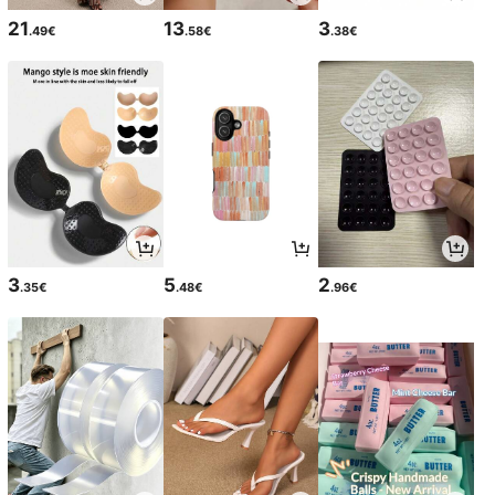
21
13
3
.49€
.58€
.38€
3
5
2
.35€
.48€
.96€