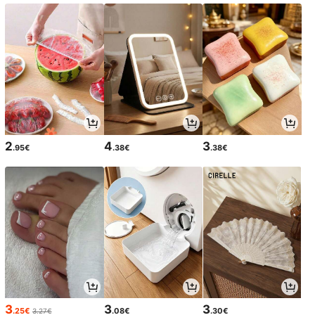
2
4
3
.95€
.38€
.38€
3
3
3
.25€
.08€
.30€
3.27€