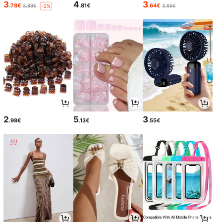
3
4
3
.78€
.81€
.64€
3.88€
3.65€
-2%
2
5
3
.98€
.13€
.55€