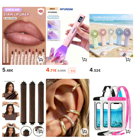
5
4
4
.48€
.71€
.52€
4.99€
-5%