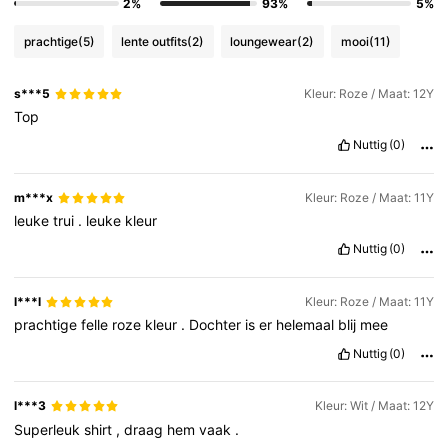
2%
93%
5%
prachtige
(5)
lente outfits
(2)
loungewear
(2)
mooi
(11)
s***5
Kleur: Roze / Maat: 12Y
Top
Nuttig
(0)
m***x
Kleur: Roze / Maat: 11Y
leuke
trui
.
leuke
kleur
Nuttig
(0)
l***l
Kleur: Roze / Maat: 11Y
prachtige
felle
roze
kleur
.
Dochter
is
er
helemaal
blij
mee
Nuttig
(0)
l***3
Kleur: Wit / Maat: 12Y
Superleuk
shirt
,
draag
hem
vaak
.