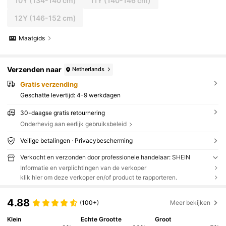
10Y
(134-140 cm)
11Y
(140-146 cm)
12Y
(146-152 cm)
Maatgids
Verzenden naar
Netherlands
Gratis verzending
Geschatte levertijd:
4-9 werkdagen
30-daagse gratis retournering
Onderhevig aan eerlijk gebruiksbeleid
Veilige betalingen · Privacybescherming
Verkocht en verzonden door professionele handelaar: SHEIN
Informatie en verplichtingen van de verkoper
klik hier om deze verkoper en/of product te rapporteren.
4.88
(100+)
Meer bekijken
Klein
Echte Grootte
Groot