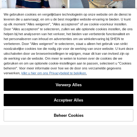
We gebruiken cookies en vergelijkbare technologieën op onze website om de dienst te
leveren die u aanvraagt, en om u de best mogelijke website-ervaring te bieden. U kunt
4
op elk moment "Alles weigeren", "Alles accepteren" of uw cookie-voorkeur instellen.
HOLIDAY KIDS
Dazy Kids
Door "Alles accepteren" te selecteren, zullen we alle optionele cookies instellen, die ons
helpen bij het analyseren van het verkeer, het bieden van verbeterde functionaliteit en
1 stuk casual T-shirt met ronde hals
Dazy Kids T-shirt met
EU Warehouse
8
en korte mouwen voor meisjes met l
15
lange mouwen en omgeslagen kraa
het personaliseren van inhoud en advertenties om uw winkelervaring bij SHEIN te
.90€
-1%
8.99€
.62€
etterprint, zomerse studente, casual
g, kleurblok en strepen voor meisje
verbeteren. Door "Alles weigeren" te selecteren, staat u alleen het gebruik van strikt
kleding voor jonge studenten - mini
s, lente, kleding voor terug naar sch
noodzakelijke cookies toe die nodig zijn voor de werking van onze website. U kunt deze
malistisch T-shirt met Engelse letter
ool
uitschakelen door uw browserinstellingen te wijzigen, maar dit kan van invloed zijn op
print, inspireert verbeelding en zelfe
de werking van de website. Om meer te weten te komen over de cookies die we
xpressie
Toon vergelijkbare artikelen die op voorraad zijn
Zie alle
gebruiken en om uw optionele cookie-instellingen aan te passen, selecteert u "Cookies
beheren". Voor meer informatie over hoe we de door ons verzamelde gegevens
verwerken,
klikt u hier om ons Privacybeleid te bekijken.
Verwerp Alles
Accepteer Alles
Sorry, dit product is uitverkocht.
Beheer Cookies
UITVERKOCHT
6