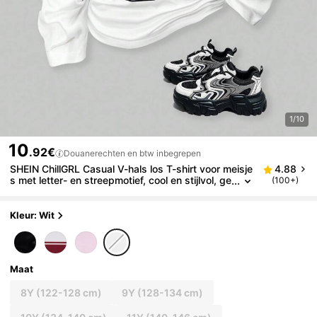
1/10
10
.92€
Douanerechten en btw inbegrepen
SHEIN ChillGRL Casual V-hals los T-shirt voor meisje
4.88
s met letter- en streepmotief, cool en stijlvol, ge
(100+)
schikt voor basketbal, voetbal en volleybal, voo
r de start van het schooljaar, in de lente/herfst
Kleur: Wit
Maat
8Y
(122-128 cm)
9Y
(128-134 cm)