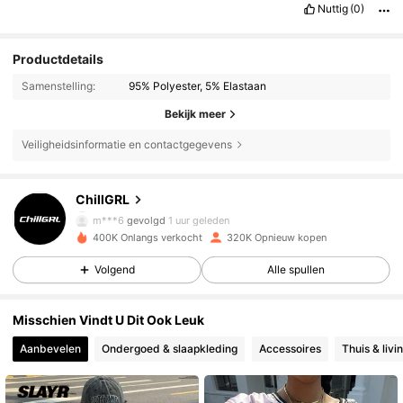
Nuttig
(0)
Productdetails
Samenstelling:
95% Polyester, 5% Elastaan
Bekijk meer
Veiligheidsinformatie en contactgegevens
121K Volgers
4.86
ChillGRL
m***6
gevolgd
1 uur geleden
400K Onlangs verkocht
320K Opnieuw kopen
121K Volgers
4.86
Volgend
Alle spullen
121K Volgers
4.86
Misschien Vindt U Dit Ook Leuk
Aanbevelen
Ondergoed & slaapkleding
Accessoires
Thuis & livi
121K Volgers
4.86