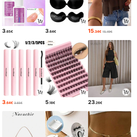
3
3
15
.65€
.64€
.34€
15.49€
3
5
23
.64€
.18€
.26€
3.65€