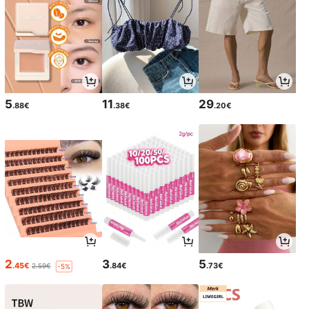
5
11
29
.88€
.38€
.20€
2
3
5
.45€
.84€
.73€
2.59€
-5%