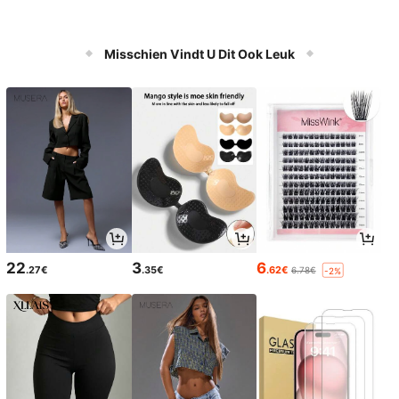
Misschien Vindt U Dit Ook Leuk
22
3
6
.27€
.35€
.62€
6.78€
-2%