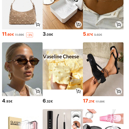
11
3
5
.60€
.08€
.87€
11.98€
5.92€
-3%
4
6
17
.93€
.32€
.21€
17.38€