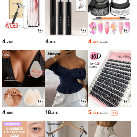
4
4
4
.76€
.81€
.61€
4.64€
4
18
5
.48€
.31€
.87€
5.98€
-1%