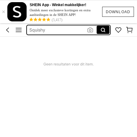
Corrigerend Badpak
SHEIN App - Winkel makkelijker!
×
Katoen
Ontdek meer exclusieve kortingen en extra
DOWNLOAD
aanbiedingen in de SHEIN APP!
Squishy
(5,417)
Bikini
Trouwjurk
Corrigerend Badpak
Katoen
Geen resultaten voor dit item.