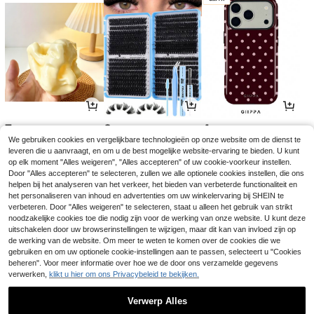
7
3
4
.60€
.45€
.38€
We gebruiken cookies en vergelijkbare technologieën op onze website om de dienst te
leveren die u aanvraagt, en om u de best mogelijke website-ervaring te bieden. U kunt
op elk moment "Alles weigeren", "Alles accepteren" of uw cookie-voorkeur instellen.
Door "Alles accepteren" te selecteren, zullen we alle optionele cookies instellen, die ons
helpen bij het analyseren van het verkeer, het bieden van verbeterde functionaliteit en
het personaliseren van inhoud en advertenties om uw winkelervaring bij SHEIN te
verbeteren. Door "Alles weigeren" te selecteren, staat u alleen het gebruik van strikt
noodzakelijke cookies toe die nodig zijn voor de werking van onze website. U kunt deze
uitschakelen door uw browserinstellingen te wijzigen, maar dit kan van invloed zijn op
de werking van de website. Om meer te weten te komen over de cookies die we
gebruiken en om uw optionele cookie-instellingen aan te passen, selecteert u "Cookies
beheren". Voor meer informatie over hoe we de door ons verzamelde gegevens
verwerken,
klikt u hier om ons Privacybeleid te bekijken.
4
3
4
.32€
.84€
.49€
3.88€
-1%
Verwerp Alles