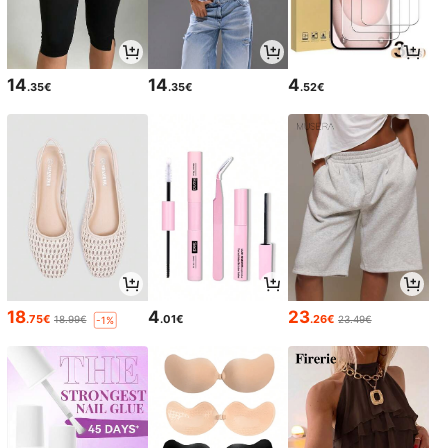
14
14
4
.35€
.35€
.52€
18
4
23
.75€
.01€
.26€
18.99€
23.49€
-1%