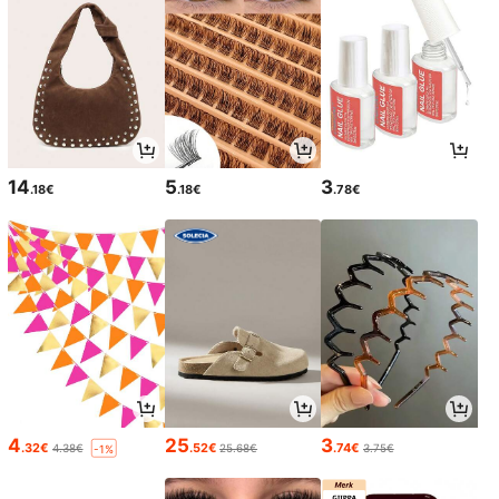
14
5
3
.18€
.18€
.78€
4
25
3
.32€
.52€
.74€
4.38€
25.68€
3.75€
-1%