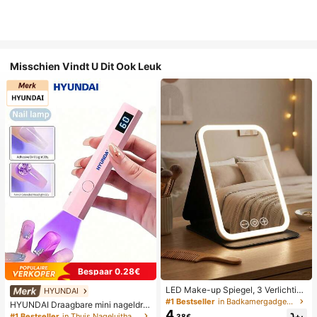
Misschien Vindt U Dit Ook Leuk
Bespaar 0.28€
LED Make-up Spiegel, 3 Verlichting
HYUNDAI
smodi, Verstelbare Helderheid, Draa
#1 Bestseller
in Badkamergadgets die favoriet zijn bij klanten B
HYUNDAI Draagbare mini nageldro
gbaar Vouwbaar Ontwerp, Geschikt
4
ger, oplaadbare handlamp UV/LED
#1 Bestseller
in Thuis Nageluithardingslampen en drogers
.38€