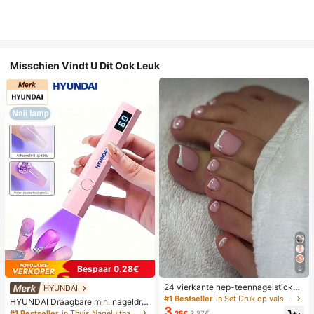
Misschien Vindt U Dit Ook Leuk
Bespaar 0.28€
5
24 vierkante nep-teennagelsticker
HYUNDAI
s om nieuwe nail art te creëren! Mo
#1 Bestseller
in Set Druk op valse nagels
HYUNDAI Draagbare mini nageldro
dieuze retro nude witte basis, wolk
3
ger, oplaadbare handlamp UV/LED
#1 Bestseller
in Thuis Nageluithardingslampen en drogers
.25€
3.27€