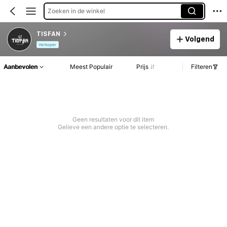
Zoeken in de winkel
TISFAN
Volgend
Verkoper
Aanbevolen
Meest Populair
Prijs
Filteren
Geen resultaten voor dit item
Gelieve een andere optie te selecteren.