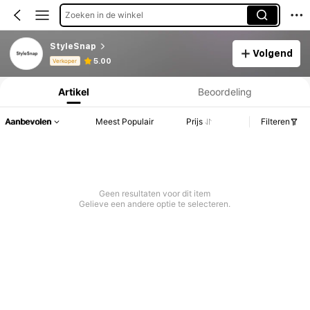
Zoeken in de winkel
StyleSnap
Volgend
Productinformatie: Prijsopenbaring, Verkoop- en Voorraadgegevens.
5.00
Verkoper
Artikel
Beoordeling
Aanbevolen
Meest Populair
Prijs
Filteren
Geen resultaten voor dit item
Gelieve een andere optie te selecteren.