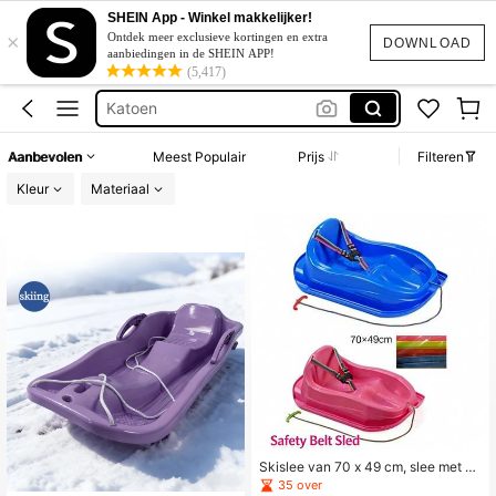
Bikini
SHEIN App - Winkel makkelijker!
×
Muurdecoratie
Ontdek meer exclusieve kortingen en extra
DOWNLOAD
aanbiedingen in de SHEIN APP!
Vintage
(5,417)
Katoen
Squishy
Aanbevolen
Meest Populair
Prijs
Filteren
Bikini
Kleur
Materiaal
Muurdecoratie
Skislee van 70 x 49 cm, slee met ve
iligheidsgordel, willekeurige kleure
35 over