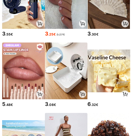
3
3
3
.55€
.25€
.30€
3.27€
5
3
6
.48€
.08€
.32€