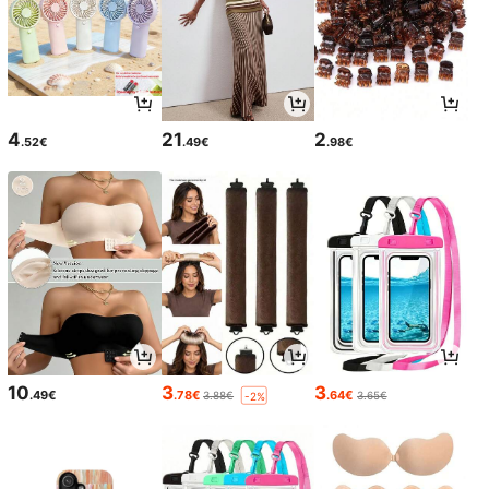
4
21
2
.52€
.49€
.98€
10
3
3
.49€
.78€
.64€
3.88€
3.65€
-2%