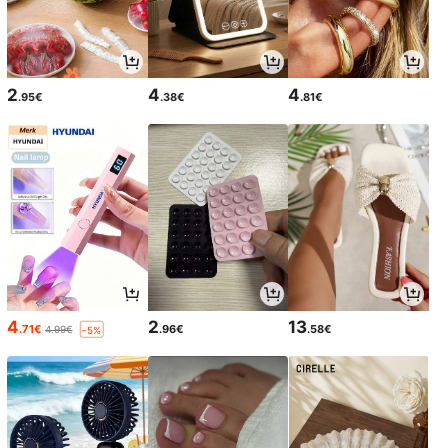
2
4
4
.95€
.38€
.81€
4
2
13
.71€
.96€
.58€
4.99€
-5%