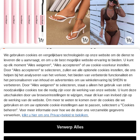
3
16
14
.64€
.01€
.35€
3.65€
We gebruiken cookies en vergelijkbare technologieën op onze website om de dienst te
leveren die u aanvraagt, en om u de best mogelijke website-ervaring te bieden. U kunt
op elk moment "Alles weigeren", "Alles accepteren" of uw cookie-voorkeur instellen.
Door "Alles accepteren" te selecteren, zullen we alle optionele cookies instellen, die ons
helpen bij het analyseren van het verkeer, het bieden van verbeterde functionaliteit en
het personaliseren van inhoud en advertenties om uw winkelervaring bij SHEIN te
verbeteren. Door "Alles weigeren" te selecteren, staat u alleen het gebruik van strikt
noodzakelijke cookies toe die nodig zijn voor de werking van onze website. U kunt deze
uitschakelen door uw browserinstellingen te wijzigen, maar dit kan van invloed zijn op
de werking van de website. Om meer te weten te komen over de cookies die we
gebruiken en om uw optionele cookie-instellingen aan te passen, selecteert u "Cookies
beheren". Voor meer informatie over hoe we de door ons verzamelde gegevens
verwerken,
klikt u hier om ons Privacybeleid te bekijken.
4
2
6
.94€
.98€
.17€
5.48€
6.22€
-9%
Verwerp Alles
1
0