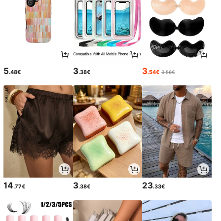
5
3
3
.48€
.38€
.54€
3.56€
14
3
23
.77€
.38€
.33€