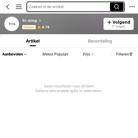
Zoeken in de winkel
Si-ning
Volgend
Productinformatie: Prijsopenbaring, Verkoop- en Voorraadgegevens.
17 Volgers
4.79
Verkoper
Artikel
Beoordeling
Aanbevolen
Meest Populair
Prijs
Filteren
Geen resultaten voor dit item
Gelieve een andere optie te selecteren.