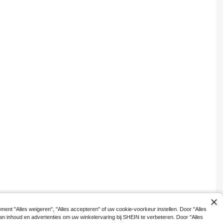
ent "Alles weigeren", "Alles accepteren" of uw cookie-voorkeur instellen. Door "Alles
n van inhoud en advertenties om uw winkelervaring bij SHEIN te verbeteren. Door "Alles