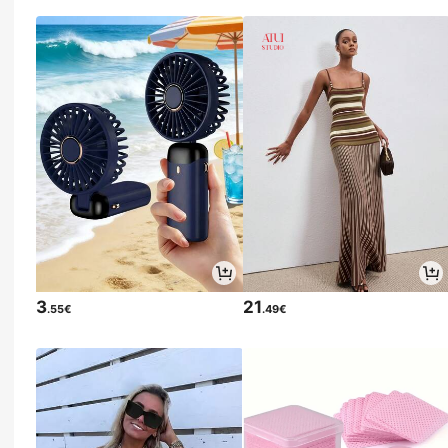
3
21
.55€
.49€