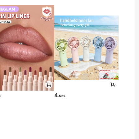
4
€
.52€