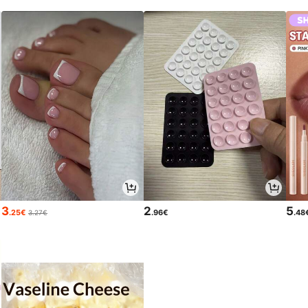
3
2
5
.25€
.96€
.48
3.27€