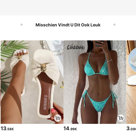
Misschien Vindt U Dit Ook Leuk
13
14
3
.58€
.99€
.08