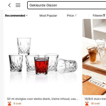
Gekleurde Glazen
Shot Glaasjes
Recommended
Most Popular
Price
Filteren
Tequila Glas
Shot Glas
50 ml shotglas voor sterke drank, kleine inhoud, vaat
16/8/4 stuks tra
wasserbestendig, hoogwaardig glas, breukvast, krista
ni-likeurcups, 
9 over
18 over
lhelder glas, Chinese stijl drinkgerei, mini shotglas ges
odem tequila sh