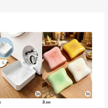
3
€
.38€