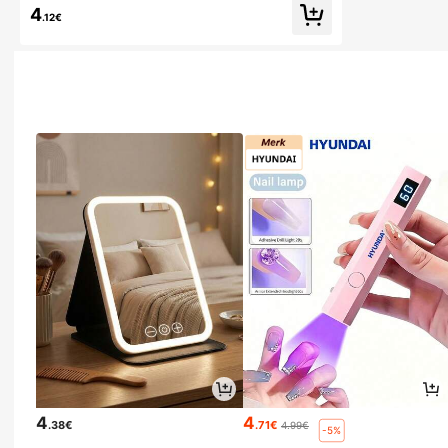
set, meerdere kleurkeuzes: roze, wit, zwart, rozerood
4
.12€
4
4
.38€
.71€
4.99€
-5%