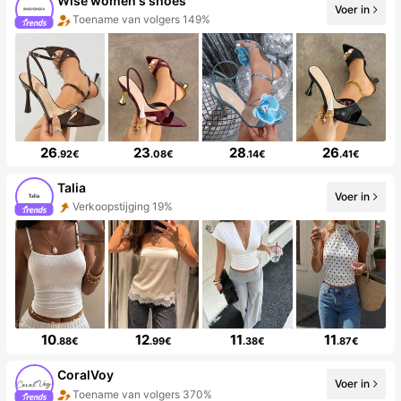
Wise women's shoes
Voer in
Toename van volgers 149%
26
23
28
26
.92€
.08€
.14€
.41€
Talia
Voer in
Verkoopstijging 19%
10
12
11
11
.88€
.99€
.38€
.87€
CoralVoy
Voer in
Toename van volgers 370%