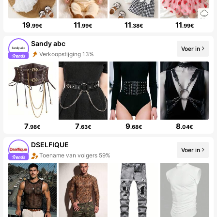
19
11
11
11
.99€
.99€
.38€
.99€
Sandy abc
Voer in
Verkoopstijging 13%
7
7
9
8
.98€
.63€
.68€
.04€
DSELFIQUE
Voer in
Toename van volgers 59%