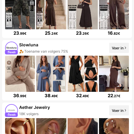
23
25
23
16
.99€
.24€
.26€
.82€
Slowluna
Voer in
Toename van volgers 75%
36
38
32
22
.99€
.49€
.49€
.27€
Aether Jewelry
Voer in
18K volgers