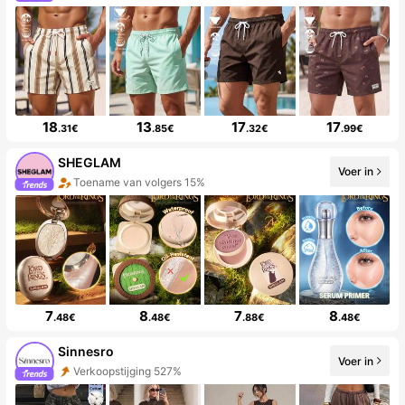
18
13
17
17
.31€
.85€
.32€
.99€
SHEGLAM
Voer in
Toename van volgers 15%
7
8
7
8
.48€
.48€
.88€
.48€
Sinnesro
Voer in
Verkoopstijging 527%