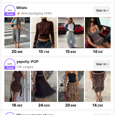
Milalo
Voer in
Verkoopstijging 348%
20
15
15
14
.49€
.73€
.83€
.12€
yepolly-POP
Voer in
13K volgers
18
24
20
14
.45€
.00€
.64€
.25€