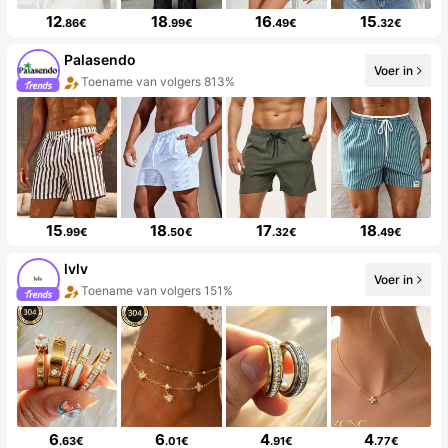
12
18
16
15
.86€
.99€
.49€
.32€
Palasendo
Voer in
Toename van volgers 813%
15
18
17
18
.99€
.50€
.32€
.49€
lvlv
Voer in
Toename van volgers 151%
6
6
4
4
.63€
.01€
.91€
.77€