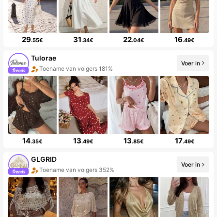
29
31
22
16
.55€
.34€
.04€
.49€
Tulorae
Voer in
Verkoopstijging 204%
14
13
13
17
.35€
.49€
.85€
.49€
GLGRID
Voer in
5 Nieuw