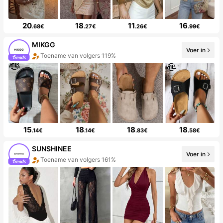
20
18
11
16
.68€
.27€
.26€
.99€
MIKGG
Voer in
Toename van volgers 119%
15
18
18
18
.14€
.14€
.83€
.58€
SUNSHINEE
Voer in
Toename van volgers 161%