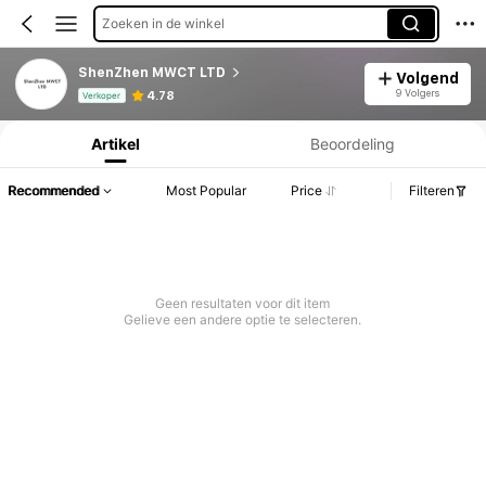
Zoeken in de winkel
ShenZhen MWCT LTD
Volgend
Productinformatie: Prijsopenbaring, Verkoop- en Voorraadgegevens.
9 Volgers
4.78
Verkoper
Artikel
Beoordeling
Recommended
Most Popular
Price
Filteren
Geen resultaten voor dit item
Gelieve een andere optie te selecteren.