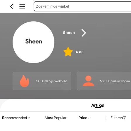
Zoeken in de winkel
Sheen
4.88
1K+ Onlangs verkocht
500+ Opnieuw kopen
Productinformatie: Prijsopenbaring, Verkoop- en Voorraadgegevens.
Artikel
Recommended
Most Popular
Price
Filteren