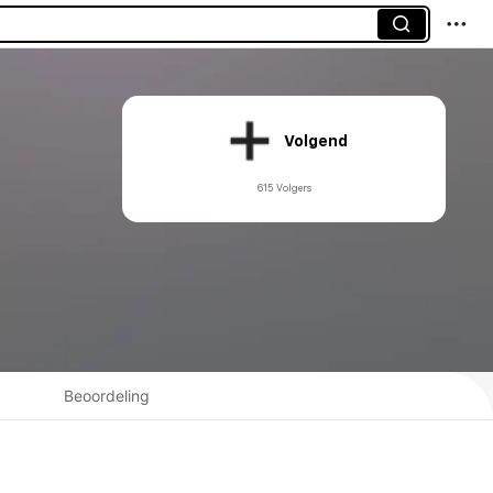
Volgend
615 Volgers
Beoordeling