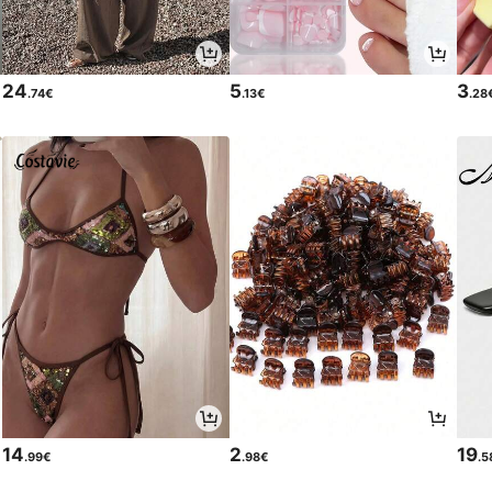
24
5
3
.74€
.13€
.28
14
2
19
.99€
.98€
.5