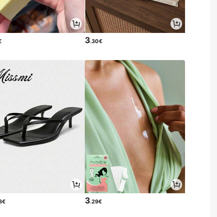
3
€
.30€
3
8€
.29€