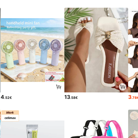
4
13
3
.52€
.58€
.78