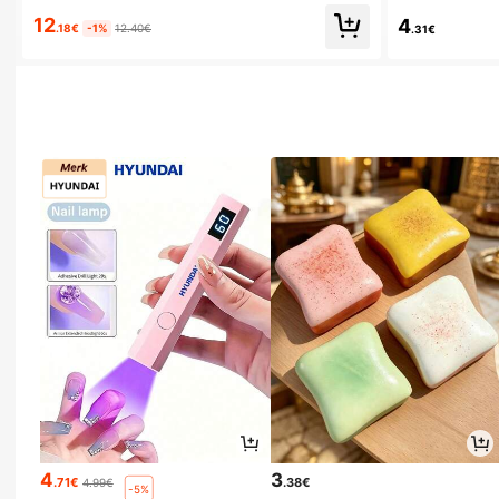
12
4
.18€
-1%
12.40€
.31€
4
3
.71€
.38€
4.99€
-5%