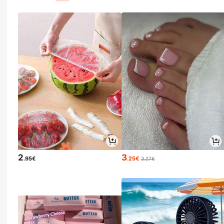
2
3
.95€
.25€
3.27€