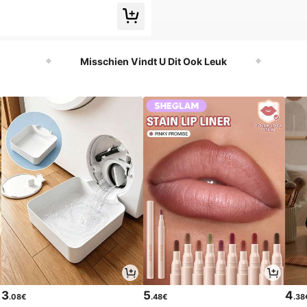
Misschien Vindt U Dit Ook Leuk
3
5
4
.08€
.48€
.38