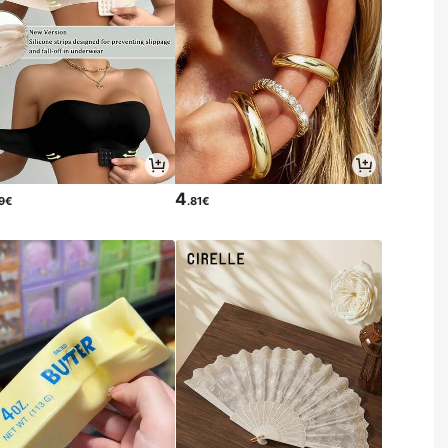
4
49€
.81€