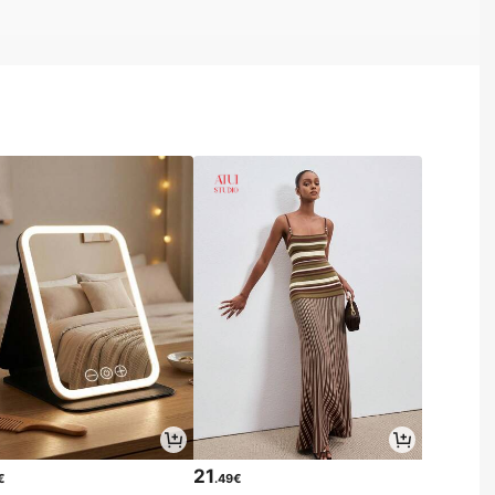
21
€
.49€