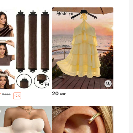
20
€
.49€
3.88€
-2%