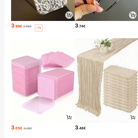
3
3
.94€
.74€
3.98€
-1%
3
3
.05€
.48€
3.08€