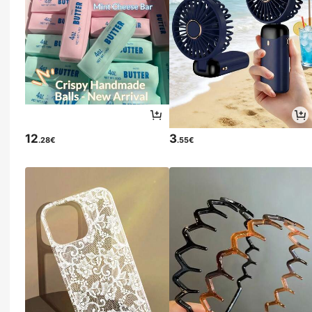
12
3
.28€
.55€