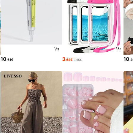
10
3
10
.61€
.64€
.
3.65€