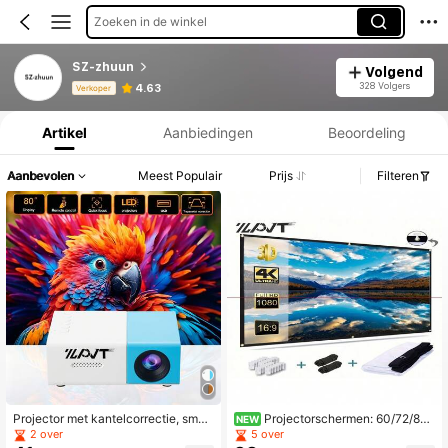
Zoeken in de winkel
SZ-zhuun
Volgend
Productinformatie: Prijsopenbaring, Verkoop- en Voorraadgegevens.
328 Volgers
4.63
Verkoper
Artikel
Aanbiedingen
Beoordeling
Aanbevolen
Meest Populair
Prijs
Filteren
Projector met kantelcorrectie, smart
Projectorschermen: 60/72/84/
NEW
phones, laptops en tv's. Draagbare
100/120/150 inch, draagbaar, opvo
2 over
5 over
mini-projector, ultra-compacte sch
uwbaar projectorscherm; 16:9, 4K,