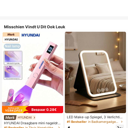
Misschien Vindt U Dit Ook Leuk
Bespaar 0.28€
LED Make-up Spiegel, 3 Verlichting
HYUNDAI
smodi, Verstelbare Helderheid, Draa
#1 Bestseller
in Badkamergadgets die favoriet zijn bij klanten B
HYUNDAI Draagbare mini nageldro
gbaar Vouwbaar Ontwerp, Geschikt
ger, oplaadbare handlamp UV/LED
#1 Bestseller
in Thuis Nageluithardingslampen en drogers