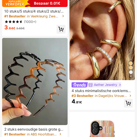
Bespaar 0.01€
10 stuks/5 stuks/4 stuks/2 stuks/1 s
tuk Waterdichte tas, Waterdichte tel
#1 Bestseller
in Veelkleurig Zwemmen Tas
efoonhoes voor onder water, Water
(1000+)
dichte telefoonhoes voor op het str
3
and, Zomerse kampeeruitrusting, V
.64€
3.65€
akantiebenodigdheden, Onmisbaar
4
Aether Jewelry
4 stuks minimalistische oorklemset
met kubische zirkonia - kan gestap
#3 Bestseller
in Dagelijks Vrouwen Oorbellen
eld worden, geen piercing nodig, ge
4
.81€
schikt voor dagelijks kantoorwear
(4 stuks set, niet 4 paar), cadeau v
oor haar
2 stuks eenvoudige basis grote golf
haarbanden voor dames, make-up
#1 Bestseller
in ABS Hoofdbanden