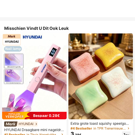
Misschien Vindt U Dit Ook Leuk
Bespaar 0.28€
Extra grote toast squishy speelgoe
HYUNDAI
d, superzachte boter toast stressve
#4 Bestseller
in TPR Tienernieuwigheid en grappenspeelgoed
HYUNDAI Draagbare mini nageldro
rlichtend knijpspeelgoed, verkrijgba
3
ger, oplaadbare handlamp UV/LED
#1 Bestseller
in Thuis Nageluithardingslampen en drogers
.38€